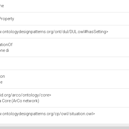
one
Property
w.ontologydesignpatterns.org/ont/dul/DUL.owl#hasSetting>
ationOf
one di
ion
ne
3id.org/arco/ontology/core>
a Core (ArCo network)
w.ontologydesignpatterns.org/cp/owl/situation.owl>