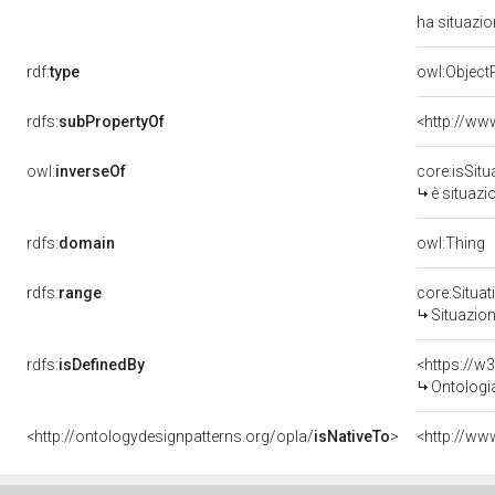
ha situazi
rdf:
type
owl:Object
rdfs:
subPropertyOf
<http://ww
owl:
inverseOf
core:isSitu
è situazi
rdfs:
domain
owl:Thing
rdfs:
range
core:Situat
Situazio
rdfs:
isDefinedBy
<https://w
Ontologi
<http://ontologydesignpatterns.org/opla/
isNativeTo
>
<http://ww