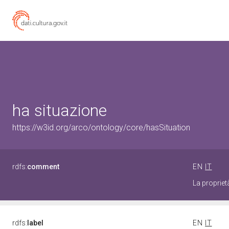
ha situazione
https://w3id.org/arco/ontology/core/hasSituation
rdfs:
comment
EN
IT
La propriet
rdfs:
label
EN
IT