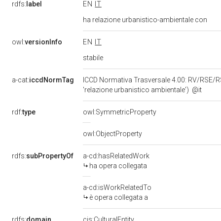
rdfs:
label
EN
IT
ha relazione urbanistico-ambientale con
owl:
versionInfo
EN
IT
stabile
a-cat:
iccdNormTag
ICCD Normativa Trasversale 4.00: RV/RSE/RSER
'relazione urbanistico ambientale')
@it
rdf:
type
owl:SymmetricProperty
owl:ObjectProperty
rdfs:
subPropertyOf
a-cd:hasRelatedWork
ha opera collegata
a-cd:isWorkRelatedTo
è opera collegata a
rdfs:
domain
cis:CulturalEntity