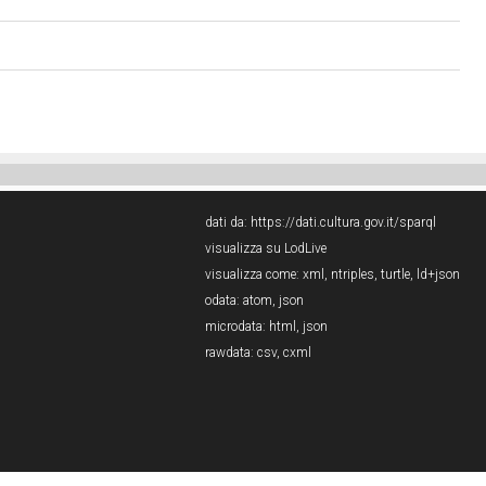
dati da:
https://dati.cultura.gov.it/sparql
visualizza su LodLive
visualizza come:
xml
,
ntriples
,
turtle
,
ld+json
odata:
atom
,
json
microdata:
html
,
json
rawdata:
csv
,
cxml