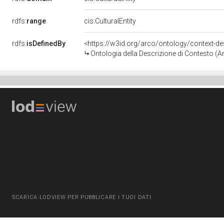
rdfs:
range
cis:CulturalEntity
rdfs:
isDefinedBy
<https://w3id.org/arco/ontology/context-de
Ontologia della Descrizione di Contesto (
SCARICA LODVIEW PER PUBBLICARE I TUOI DATI