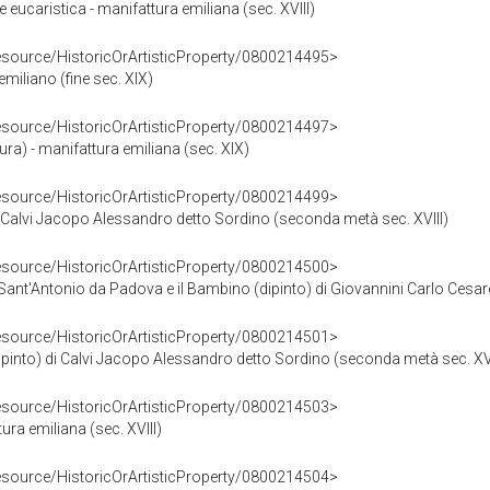
 eucaristica - manifattura emiliana (sec. XVIII)
resource/HistoricOrArtisticProperty/0800214495>
emiliano (fine sec. XIX)
resource/HistoricOrArtisticProperty/0800214497>
ura) - manifattura emiliana (sec. XIX)
resource/HistoricOrArtisticProperty/0800214499>
i Calvi Jacopo Alessandro detto Sordino (seconda metà sec. XVIII)
resource/HistoricOrArtisticProperty/0800214500>
t'Antonio da Padova e il Bambino (dipinto) di Giovannini Carlo Cesare 
resource/HistoricOrArtisticProperty/0800214501>
dipinto) di Calvi Jacopo Alessandro detto Sordino (seconda metà sec. XVI
resource/HistoricOrArtisticProperty/0800214503>
tura emiliana (sec. XVIII)
resource/HistoricOrArtisticProperty/0800214504>