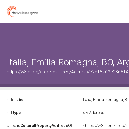
Italia, Emilia Romagna, BO, Ar
https://w3id.org/arco/resource/Address/52e18a63c0366
rdfs:
label
Italia, Emilia Romagna, B
rdf:
type
clv:Address
a-loc:
isCulturalPropertyAddressOf
<https://w3id.org/arco/