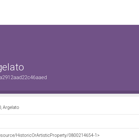
gelato
14a2912aad22c46aaed
O, Argelato
resource/HistoricOrArtisticProperty/0800214654-1>