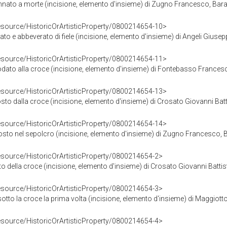
nato a morte (incisione, elemento d'insieme) di Zugno Francesco, Baratt
resource/HistoricOrArtisticProperty/0800214654-10>
to e abbeverato di fiele (incisione, elemento d'insieme) di Angeli Giuseppe
resource/HistoricOrArtisticProperty/0800214654-11>
odato alla croce (incisione, elemento d'insieme) di Fontebasso Francesco
resource/HistoricOrArtisticProperty/0800214654-13>
sto dalla croce (incisione, elemento d'insieme) di Crosato Giovanni Batti
resource/HistoricOrArtisticProperty/0800214654-14>
sto nel sepolcro (incisione, elemento d'insieme) di Zugno Francesco, Be
resource/HistoricOrArtisticProperty/0800214654-2>
ato della croce (incisione, elemento d'insieme) di Crosato Giovanni Batti
resource/HistoricOrArtisticProperty/0800214654-3>
sotto la croce la prima volta (incisione, elemento d'insieme) di Maggiott
resource/HistoricOrArtisticProperty/0800214654-4>