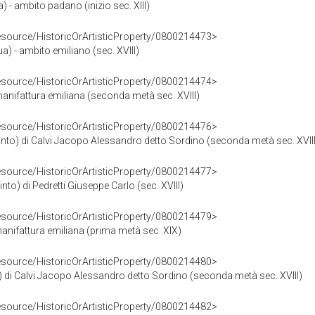
a) - ambito padano (inizio sec. XIII)
resource/HistoricOrArtisticProperty/0800214473>
ua) - ambito emiliano (sec. XVIII)
resource/HistoricOrArtisticProperty/0800214474>
 manifattura emiliana (seconda metà sec. XVIII)
resource/HistoricOrArtisticProperty/0800214476>
into) di Calvi Jacopo Alessandro detto Sordino (seconda metà sec. XVIII
resource/HistoricOrArtisticProperty/0800214477>
into) di Pedretti Giuseppe Carlo (sec. XVIII)
resource/HistoricOrArtisticProperty/0800214479>
manifattura emiliana (prima metà sec. XIX)
resource/HistoricOrArtisticProperty/0800214480>
 di Calvi Jacopo Alessandro detto Sordino (seconda metà sec. XVIII)
resource/HistoricOrArtisticProperty/0800214482>