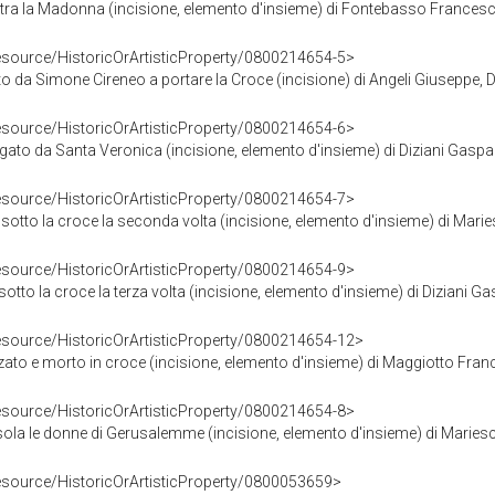
tra la Madonna (incisione, elemento d'insieme) di Fontebasso Francesco,
resource/HistoricOrArtisticProperty/0800214654-5>
to da Simone Cireneo a portare la Croce (incisione) di Angeli Giuseppe, Del
resource/HistoricOrArtisticProperty/0800214654-6>
gato da Santa Veronica (incisione, elemento d'insieme) di Diziani Gaspa
resource/HistoricOrArtisticProperty/0800214654-7>
 sotto la croce la seconda volta (incisione, elemento d'insieme) di Marie
resource/HistoricOrArtisticProperty/0800214654-9>
otto la croce la terza volta (incisione, elemento d'insieme) di Diziani G
resource/HistoricOrArtisticProperty/0800214654-12>
lzato e morto in croce (incisione, elemento d'insieme) di Maggiotto Fra
resource/HistoricOrArtisticProperty/0800214654-8>
sola le donne di Gerusalemme (incisione, elemento d'insieme) di Mariesc
resource/HistoricOrArtisticProperty/0800053659>