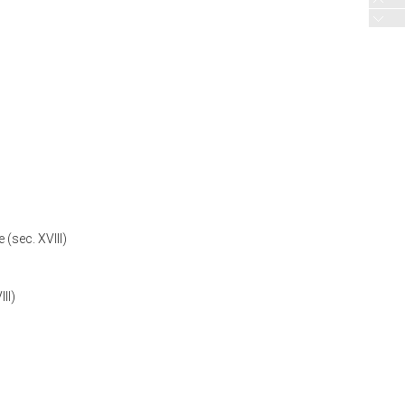
(sec. XVIII)
II)