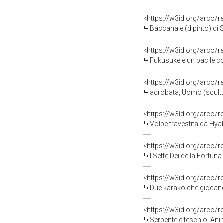
<https://w3id.org/arco/
Baccanale (dipinto) di Sa
<https://w3id.org/arco/
Fukusuke e un bacile con d
<https://w3id.org/arco/
acrobata, Uomo (scultura
<https://w3id.org/arco/
Volpe travestita da Hyakuzos
<https://w3id.org/arco/
I Sette Dei della Fortuna (Shich
<https://w3id.org/arco/
Due karako che giocano 
<https://w3id.org/arco/
Serpente e teschio, Anim