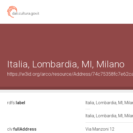
Italia, Lombardia, MI, Milano
https://w3id.org/arco/resource/Address/74c75358fc7e62
rdfs:
label
Italia, Lombardia, MI, Mil
Italia, Lombardia, MI, Mil
clv:
fullAddress
Via Manzoni 12