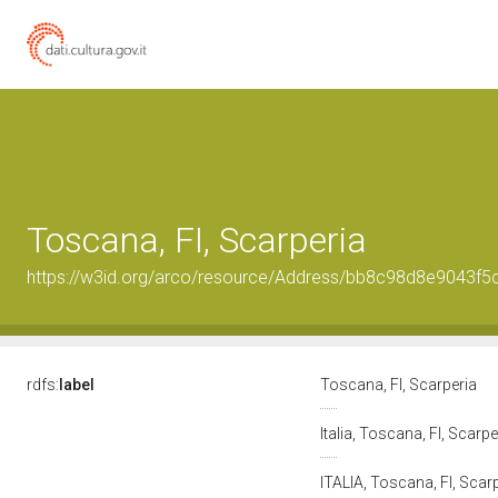
Toscana, FI, Scarperia
https://w3id.org/arco/resource/Address/bb8c98d8e9043f
rdfs:
label
Toscana, FI, Scarperia
Italia, Toscana, FI, Scarp
ITALIA, Toscana, FI, Scar