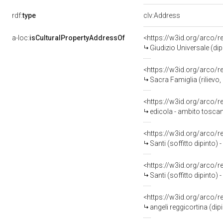
rdf:
type
clv:Address
a-loc:
isCulturalPropertyAddressOf
<https://w3id.org/arco/
Giudizio Universale (di
<https://w3id.org/arco/
Sacra Famiglia (rilievo
<https://w3id.org/arco/
edicola - ambito tosca
<https://w3id.org/arco/
Santi (soffitto dipinto)
<https://w3id.org/arco/
Santi (soffitto dipinto)
<https://w3id.org/arco/
angeli reggicortina (di