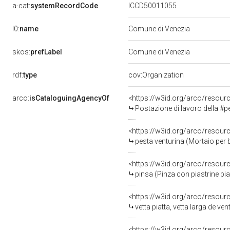
a-cat:
systemRecordCode
ICCD50011055
l0:
name
Comune di Venezia
skos:
prefLabel
Comune di Venezia
rdf:
type
cov:Organization
arco:
isCataloguingAgencyOf
<https://w3id.org/arco/resou
Postazione di lavoro della #perlera/èr
<https://w3id.org/arco/resou
pesta venturina (Mortaio pe
<https://w3id.org/arco/resou
pinsa (Pinza con piastrine p
<https://w3id.org/arco/resou
vetta piatta, vetta larga de 
<https://w3id.org/arco/resou