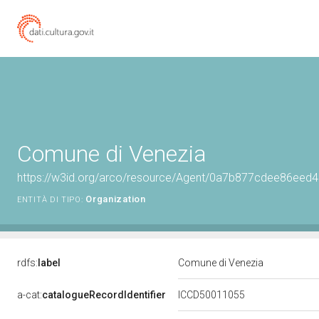
Comune di Venezia
https://w3id.org/arco/resource/Agent/0a7b877cdee86ee
Organization
ENTITÀ DI TIPO:
rdfs:
label
Comune di Venezia
a-cat:
catalogueRecordIdentifier
ICCD50011055