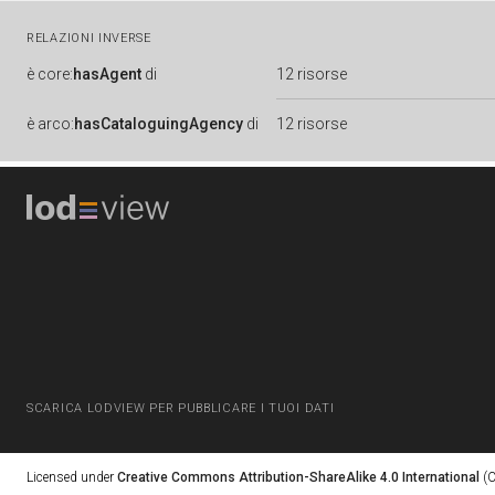
RELAZIONI INVERSE
è
core:
hasAgent
di
12 risorse
è
arco:
hasCataloguingAgency
di
12 risorse
SCARICA LODVIEW PER PUBBLICARE I TUOI DATI
Licensed under
Creative Commons Attribution-ShareAlike 4.0 International
(C