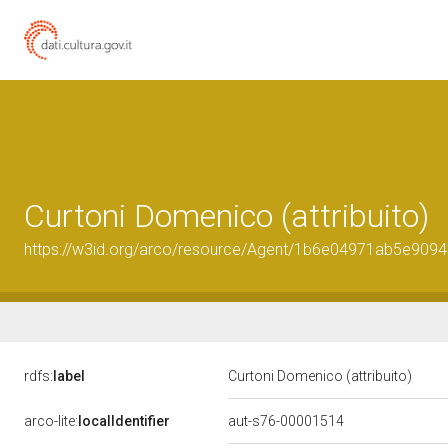
Curtoni Domenico (attribuito)
https://w3id.org/arco/resource/Agent/1b6e04971ab5e90
rdfs:
label
Curtoni Domenico (attribuito)
arco-lite:
localIdentifier
aut-s76-00001514