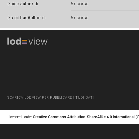
è
pico:
author
di
6 risorse
è
a-cd:
hasAuthor
di
6 risorse
SCARICA LODVIEW PER PUBBLICARE I TUOI DATI
Licensed under
Creative Commons Attribution-ShareAlike 4.0 International
(C