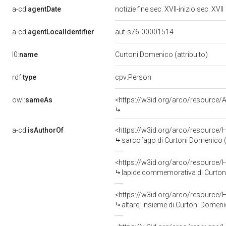
a-cd:
agentDate
notizie fine sec. XVII-inizio sec. XVII
a-cd:
agentLocalIdentifier
aut-s76-00001514
l0:
name
Curtoni Domenico (attribuito)
rdf:
type
cpv:Person
owl:
sameAs
<https://w3id.org/arco/resourc
a-cd:
isAuthorOf
<https://w3id.org/arco/resource/
sarcofago di Curtoni Domenico (at
<https://w3id.org/arco/resource/
lapide commemorativa di Curtoni 
<https://w3id.org/arco/resource/
altare, insieme di Curtoni Domenic