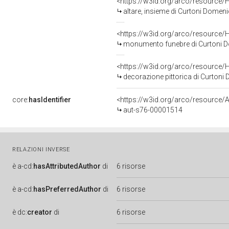
<https://w3id.org/arco/resource/
altare, insieme di Curtoni Domenic
<https://w3id.org/arco/resource/
monumento funebre di Curtoni Dom
<https://w3id.org/arco/resource/
decorazione pittorica di Curtoni D
core:
hasIdentifier
<https://w3id.org/arco/resource/A
aut-s76-00001514
RELAZIONI INVERSE
è
a-cd:
hasAttributedAuthor
di
6 risorse
è
a-cd:
hasPreferredAuthor
di
6 risorse
è
dc:
creator
di
6 risorse