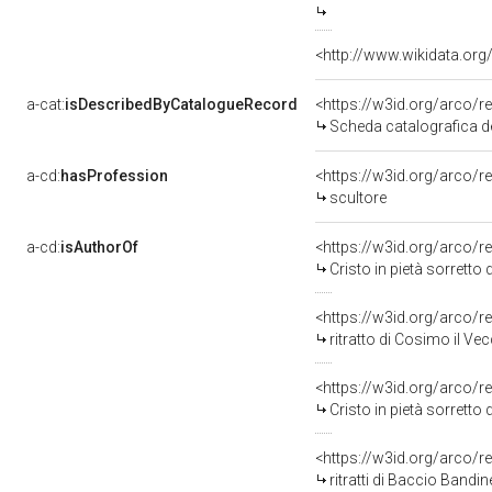
<http://www.wikidata.org
a-cat:
isDescribedByCatalogueRecord
<https://w3id.org/arc
Scheda catalografica de
a-cd:
hasProfession
<https://w3id.org/arco/
scultore
a-cd:
isAuthorOf
<https://w3id.org/arco/r
Cristo in pietà sorretto da Nic
<https://w3id.org/arco/r
ritratto di Cosimo il Vecchio de
<https://w3id.org/arco/r
Cristo in pietà sorretto da Nicodemo, ritratti di B
<https://w3id.org/arco/r
ritratti di Baccio Bandinelli e di Iacopa