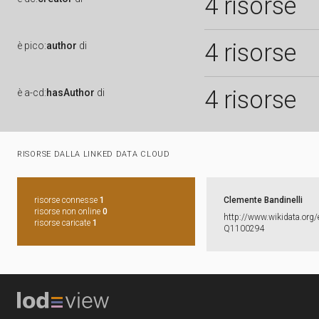
4 risorse
4 risorse
è
pico:
author
di
4 risorse
è
a-cd:
hasAuthor
di
RISORSE DALLA LINKED DATA CLOUD
risorse connesse
1
Clemente Bandinelli
risorse non online
0
http:​/​/​www.​wikidata.​org/​
risorse caricate
1
Q1100294