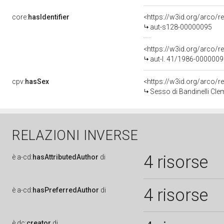
core:
hasIdentifier
<https://w3id.org/arco/r
aut-s128-00000095
<https://w3id.org/arco/r
aut-l. 41/1986-000000
cpv:
hasSex
<https://w3id.org/arco
Sesso di Bandinelli Cle
RELAZIONI INVERSE
4 risorse
è
a-cd:
hasAttributedAuthor
di
4 risorse
è
a-cd:
hasPreferredAuthor
di
è
dc:
creator
di