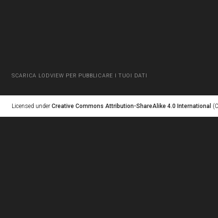
SCARICA LODVIEW PER PUBBLICARE I TUOI DATI
Licensed under
Creative Commons Attribution-ShareAlike 4.0 International
(C