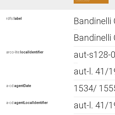
Bandinelli
rdfs:
label
Bandinelli
aut-s128-
arco-lite:
localIdentifier
aut-l. 41
1534/ 15
a-cd:
agentDate
aut-l. 41
a-cd:
agentLocalIdentifier