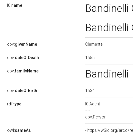
Bandinelli
l0:
name
Bandinelli
Clemente
cpv:
givenName
1555
cpv:
dateOfDeath
Bandinelli
cpv:
familyName
1534
cpv:
dateOfBirth
rdf:
type
l0:Agent
cpv:Person
owl:
sameAs
<https://w3id.org/arco