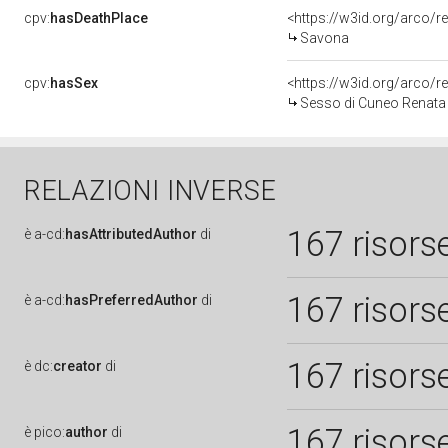
cpv:
hasDeathPlace
<https://w3id.org/arco
Savona
cpv:
hasSex
<https://w3id.org/arco
Sesso di Cuneo Renata
RELAZIONI INVERSE
167 risors
è
a-cd:
hasAttributedAuthor
di
167 risors
è
a-cd:
hasPreferredAuthor
di
167 risors
è
dc:
creator
di
167 risors
è
pico:
author
di