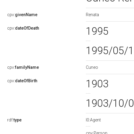
Renata
cpv:
givenName
1995
cpv:
dateOfDeath
1995/05/
Cuneo
cpv:
familyName
1903
cpv:
dateOfBirth
1903/10/
rdf:
type
l0:Agent
cpv:Person