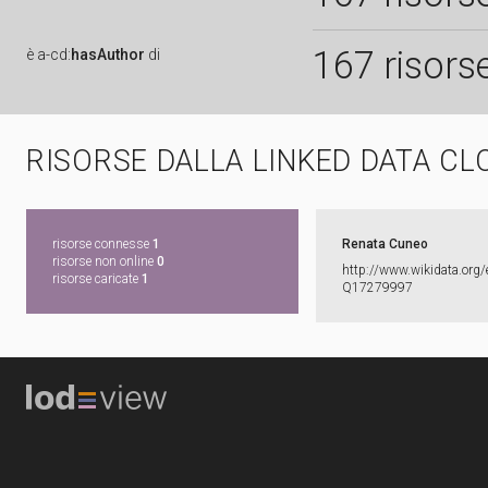
167 risors
è
a-cd:
hasAuthor
di
RISORSE DALLA LINKED DATA CL
risorse connesse
1
Renata Cuneo
risorse non online
0
http:​/​/​www.​wikidata.​org/​
risorse caricate
1
Q17279997