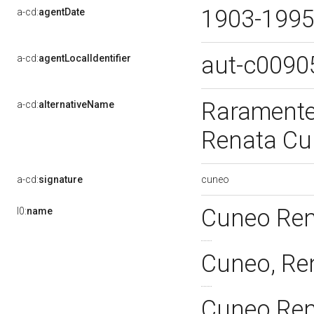
1903-199
a-cd:
agentDate
aut-c009
a-cd:
agentLocalIdentifier
Raramente:
a-cd:
alternativeName
Renata C
cuneo
a-cd:
signature
Cuneo Ren
l0:
name
Cuneo, Re
Cuneo Ren