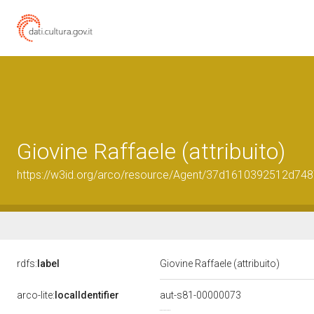
Giovine Raffaele (attribuito)
https://w3id.org/arco/resource/Agent/37d1610392512d7
rdfs:
label
Giovine Raffaele (attribuito)
arco-lite:
localIdentifier
aut-s81-00000073