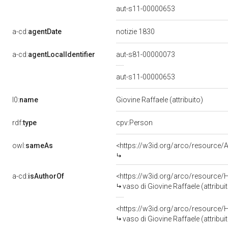
aut-s11-00000653
a-cd:
agentDate
notizie 1830
a-cd:
agentLocalIdentifier
aut-s81-00000073
aut-s11-00000653
l0:
name
Giovine Raffaele (attribuito)
rdf:
type
cpv:Person
owl:
sameAs
<https://w3id.org/arco/resourc
a-cd:
isAuthorOf
<https://w3id.org/arco/resource/
vaso di Giovine Raffaele (attribui
<https://w3id.org/arco/resource/
vaso di Giovine Raffaele (attribui