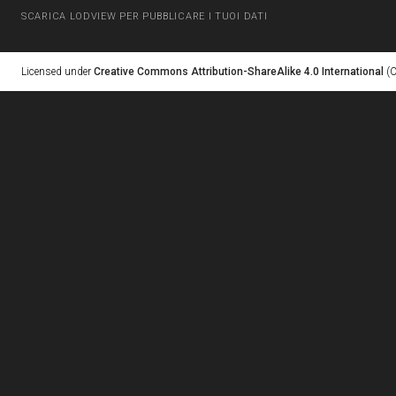
SCARICA LODVIEW PER PUBBLICARE I TUOI DATI
Licensed under
Creative Commons Attribution-ShareAlike 4.0 International
(C