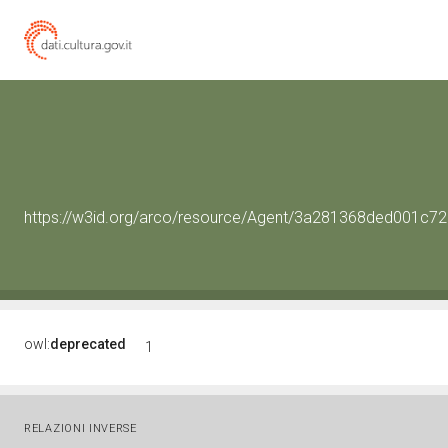
https://w3id.org/arco/resource/Agent/3a281368ded001c
owl:
deprecated
1
RELAZIONI INVERSE