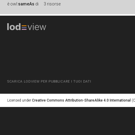
è
owl:
sameAs
di
3 risorse
SCARICA LODVIEW PER PUBBLICARE I TUOI DATI
Licensed under
Creative Commons Attribution-ShareAlike 4.0 International
(C