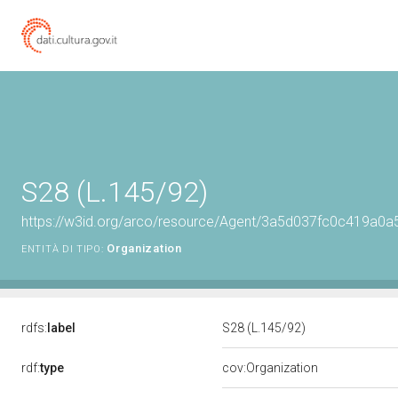
S28 (L.145/92)
https://w3id.org/arco/resource/Agent/3a5d037fc0c419a
Organization
ENTITÀ DI TIPO:
rdfs:
label
S28 (L.145/92)
rdf:
type
cov:Organization