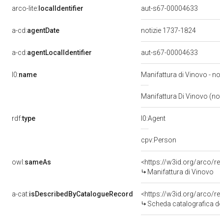
arco-lite:
localIdentifier
aut-s67-00004633
a-cd:
agentDate
notizie 1737-1824
a-cd:
agentLocalIdentifier
aut-s67-00004633
l0:
name
Manifattura di Vinovo - n
Manifattura Di Vinovo (no
rdf:
type
l0:Agent
cpv:Person
owl:
sameAs
<https://w3id.org/arco
Manifattura di Vinovo
a-cat:
isDescribedByCatalogueRecord
<https://w3id.org/arco
Scheda catalografica de