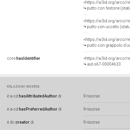
<https://w3id.org/arco/r
putto con festone (statue
<https://w3id.org/arco/r
putto con uccello (statue
<https://w3id.org/arco/r
putto con grappolo d'uva (
core:
hasIdentifier
<https://w3id.org/arco/r
aut-s67-00004633
RELAZIONI INVERSE
è
a-cd:
hasAttributedAuthor
di
9 risorse
è
a-cd:
hasPreferredAuthor
di
9 risorse
è
dc:
creator
di
9 risorse