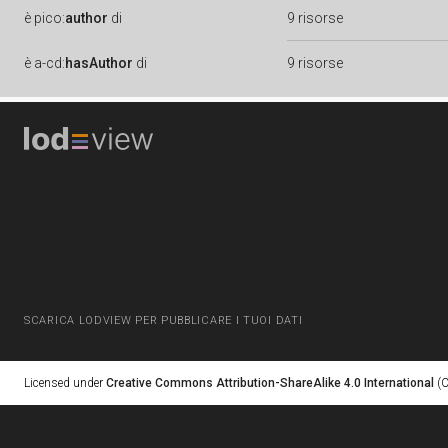
è
pico:
author
di
9 risorse
è
a-cd:
hasAuthor
di
9 risorse
SCARICA LODVIEW PER PUBBLICARE I TUOI DATI
Licensed under
Creative Commons Attribution-ShareAlike 4.0 International
(C