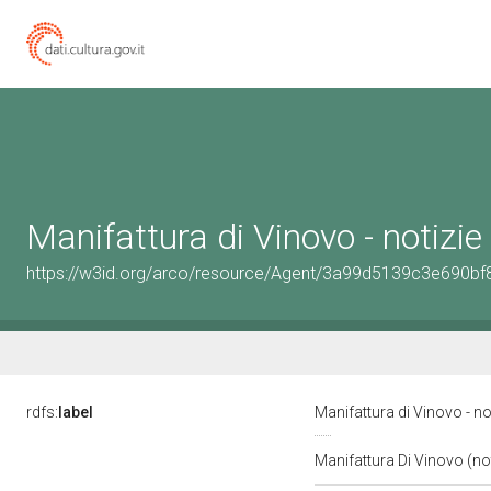
Manifattura di Vinovo - notizi
https://w3id.org/arco/resource/Agent/3a99d5139c3e690
rdfs:
label
Manifattura di Vinovo - n
Manifattura Di Vinovo (no