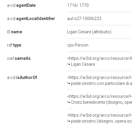
a-cd:
agentDate
1716/ 1770
a-cd:
agentLocalIdentifier
aut-s27-10006223
l0:
name
Ligari Cesare (attribuito)
rdf:
type
cpv:Person
owl:
sameAs
<https://w3id.org/arco/resourc
Ligari Cesare
a-cd:
isAuthorOf
<https://w3id.org/arco/resource/
piede sinistro con particolare di a
<https://w3id.org/arco/resource/
Cristo benedicente (disegno, opera 
<https://w3id.org/arco/resource/
piede sinistro (disegno, opera isol