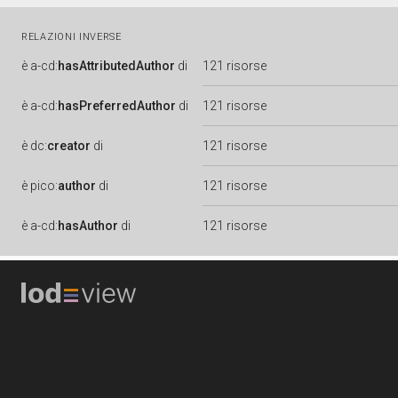
RELAZIONI INVERSE
è
a-cd:
hasAttributedAuthor
di
121 risorse
è
a-cd:
hasPreferredAuthor
di
121 risorse
è
dc:
creator
di
121 risorse
è
pico:
author
di
121 risorse
è
a-cd:
hasAuthor
di
121 risorse