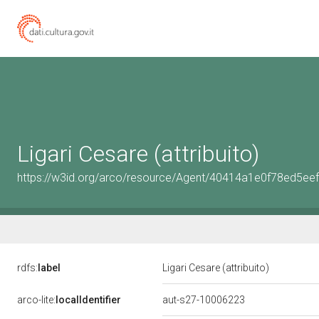
Ligari Cesare (attribuito)
https://w3id.org/arco/resource/Agent/40414a1e0f78ed5e
rdfs:
label
Ligari Cesare (attribuito)
arco-lite:
localIdentifier
aut-s27-10006223