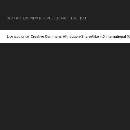
SCARICA LODVIEW PER PUBBLICARE I TUOI DATI
Licensed under
Creative Commons Attribution-ShareAlike 4.0 International
(C