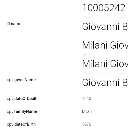
10005242
Giovanni B
l0:
name
Milani Gio
Milani Gio
Giovanni B
cpv:
givenName
1940
cpv:
dateOfDeath
Milani
cpv:
familyName
1876
cpv:
dateOfBirth