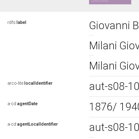
Giovanni B
rdfs:
label
Milani Gio
Milani Gio
aut-s08-1
arco-lite:
localIdentifier
1876/ 19
a-cd:
agentDate
aut-s08-1
a-cd:
agentLocalIdentifier