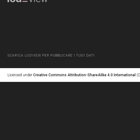
SCARICA LODVIEW PER PUBBLICARE I TUOI DATI
Licensed under
Creative Commons Attribution-ShareAlike 4.0 International
(C