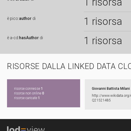
1 risorsa
1 risorsa
è
pico:
author
di
1 risorsa
è
a-cd:
hasAuthor
di
RISORSE DALLA LINKED DATA CL
risorse connesse
1
Giovanni Battista Milani
risorse non online
0
http:​/​/​www.​wikidata.​org/​
risorse caricate
1
Q21521485