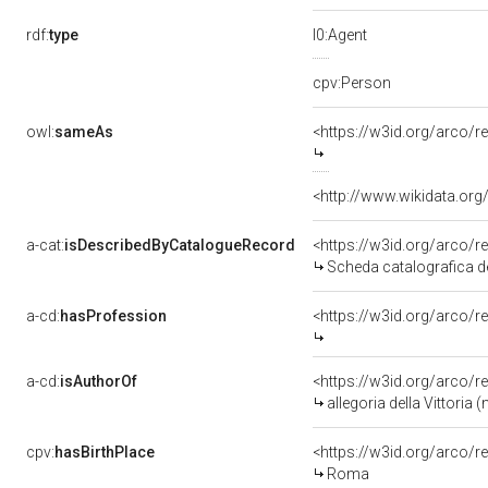
rdf:
type
l0:Agent
cpv:Person
owl:
sameAs
<https://w3id.org/arco
<http://www.wikidata.or
a-cat:
isDescribedByCatalogueRecord
<https://w3id.org/arco
Scheda catalografica de
a-cd:
hasProfession
<https://w3id.org/arco/r
a-cd:
isAuthorOf
<https://w3id.org/arco/r
allegoria della Vittoria
cpv:
hasBirthPlace
<https://w3id.org/arco
Roma