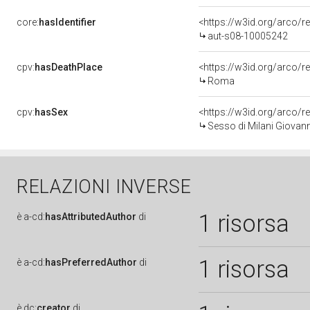
core:
hasIdentifier
<https://w3id.org/arco/r
aut-s08-10005242
cpv:
hasDeathPlace
<https://w3id.org/arco
Roma
cpv:
hasSex
<https://w3id.org/arco
Sesso di Milani Giovann
RELAZIONI INVERSE
1 risorsa
è
a-cd:
hasAttributedAuthor
di
1 risorsa
è
a-cd:
hasPreferredAuthor
di
è
dc:
creator
di