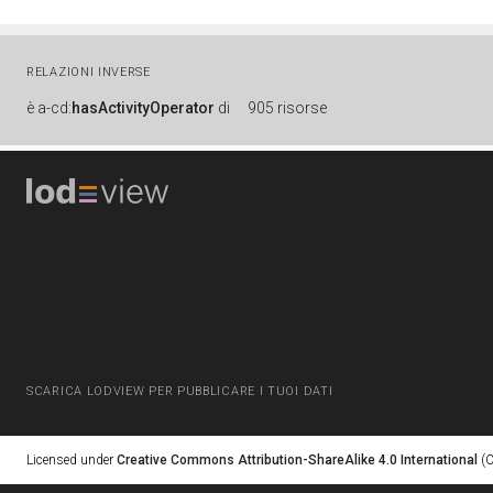
RELAZIONI INVERSE
è
a-cd:
hasActivityOperator
di
905 risorse
SCARICA LODVIEW PER PUBBLICARE I TUOI DATI
Licensed under
Creative Commons Attribution-ShareAlike 4.0 International
(C