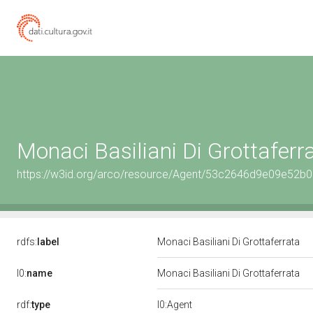
Monaci Basiliani Di Grottaferr
https://w3id.org/arco/resource/Agent/53c2646d9e09e52
rdfs:
label
Monaci Basiliani Di Grottaferrata
l0:
name
Monaci Basiliani Di Grottaferrata
rdf:
type
l0:Agent