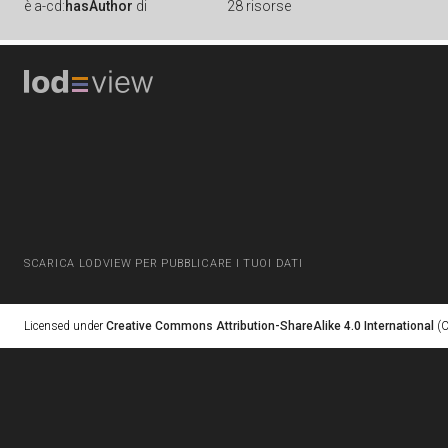
è
a-cd:
hasAuthor
di
28 risorse
SCARICA LODVIEW PER PUBBLICARE I TUOI DATI
Licensed under
Creative Commons Attribution-ShareAlike 4.0 International
(C