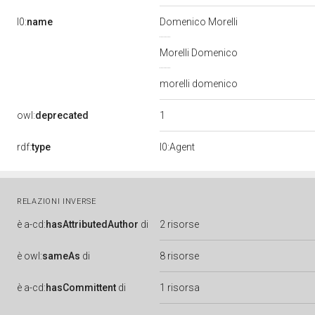
l0:
name
Domenico Morelli
Morelli Domenico
morelli domenico
1
owl:
deprecated
rdf:
type
l0:Agent
RELAZIONI INVERSE
è
a-cd:
hasAttributedAuthor
di
2 risorse
è
owl:
sameAs
di
8 risorse
è
a-cd:
hasCommittent
di
1 risorsa