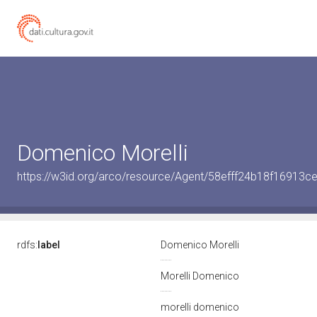
Domenico Morelli
https://w3id.org/arco/resource/Agent/58efff24b18f16913
rdfs:
label
Domenico Morelli
Morelli Domenico
morelli domenico