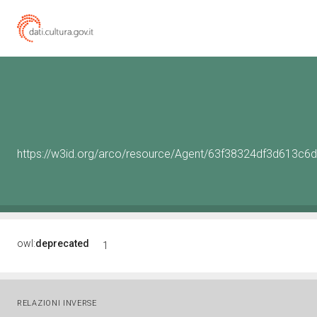
https://w3id.org/arco/resource/Agent/63f38324df3d613c
owl:
deprecated
1
RELAZIONI INVERSE