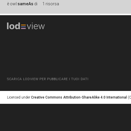
è
owl:
sameAs
di
1 risorsa
SCARICA LODVIEW PER PUBBLICARE I TUOI DATI
Licensed under
Creative Commons Attribution-ShareAlike 4.0 International
(C