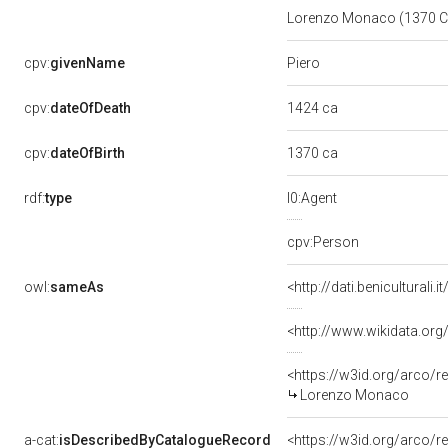
Lorenzo Monaco (1370 C
Piero
cpv:
givenName
1424 ca
cpv:
dateOfDeath
1370 ca
cpv:
dateOfBirth
rdf:
type
l0:Agent
cpv:Person
owl:
sameAs
<http://dati.benicultura
<http://www.wikidata.org
<https://w3id.org/arco
Lorenzo Monaco
a-cat:
isDescribedByCatalogueRecord
<https://w3id.org/arco