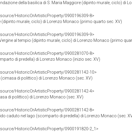
ondazione della basilica di S. Maria Maggiore (dipinto murale, ciclo) di
esource/HistoricOrArtisticProperty/0900196309-8>
e (dipinto murale, ciclo) di Lorenzo Monaco (primo quarto sec. XV)
esource/HistoricOrArtisticProperty/0900196309-9>
Vergine al tempio (dipinto murale, ciclo) di Lorenzo Monaco (primo quar
esource/HistoricOrArtisticProperty/0900281070-8>
mparto di predella) di Lorenzo Monaco (inizio sec. XV)
esource/HistoricOrArtisticProperty/0900281142-10>
(cimasa di polittico) di Lorenzo Monaco (sec. XV)
esource/HistoricOrArtisticProperty/0900281142-4>
asa di polittico) di Lorenzo Monaco (sec. XV)
esource/HistoricOrArtisticProperty/0900281142-8>
ido caduto nel lago (scomparto di predella) di Lorenzo Monaco (sec. X
esource/HistoricOrArtisticProperty/0900191820-2_1>