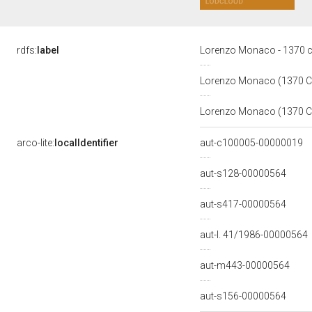
rdfs:
label
Lorenzo Monaco - 1370 c
Lorenzo Monaco (1370 C
Lorenzo Monaco (1370 C
arco-lite:
localIdentifier
aut-c100005-00000019
aut-s128-00000564
aut-s417-00000564
aut-l. 41/1986-00000564
aut-m443-00000564
aut-s156-00000564