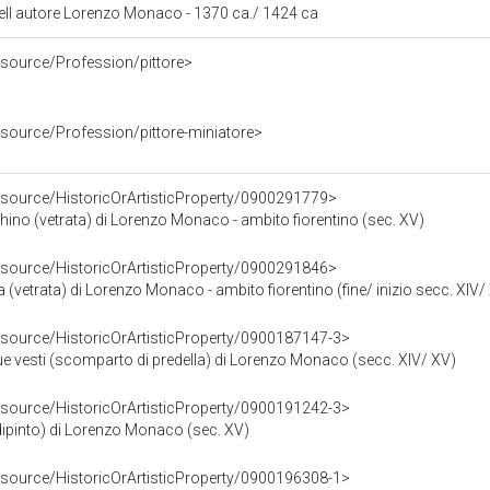
ell autore Lorenzo Monaco - 1370 ca./ 1424 ca
esource/Profession/pittore>
esource/Profession/pittore-miniatore>
esource/HistoricOrArtisticProperty/0900291779>
ino (vetrata) di Lorenzo Monaco - ambito fiorentino (sec. XV)
esource/HistoricOrArtisticProperty/0900291846>
(vetrata) di Lorenzo Monaco - ambito fiorentino (fine/ inizio secc. XIV/
esource/HistoricOrArtisticProperty/0900187147-3>
sue vesti (scomparto di predella) di Lorenzo Monaco (secc. XIV/ XV)
esource/HistoricOrArtisticProperty/0900191242-3>
(dipinto) di Lorenzo Monaco (sec. XV)
esource/HistoricOrArtisticProperty/0900196308-1>