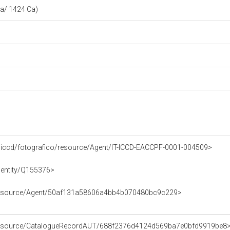
a/ 1424 Ca)
li.it/iccd/fotografico/resource/Agent/IT-ICCD-EACCPF-0001-004509>
/entity/Q155376>
/resource/Agent/50af131a58606a4bb4b070480bc9c229>
/resource/CatalogueRecordAUT/688f2376d4124d569ba7e0bfd9919be8