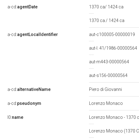
a-cd:
agentDate
1370 ca/ 1424 ca
1370 ca./ 1424 ca
a-cd:
agentLocalIdentifier
aut-c100005-00000019
aut-l. 41/1986-00000564
aut-m443-00000564
aut-s156-00000564
a-cd:
alternativeName
Piero di Giovanni
a-cd:
pseudonym
Lorenzo Monaco
l0:
name
Lorenzo Monaco - 1370 c
Lorenzo Monaco (1370 C