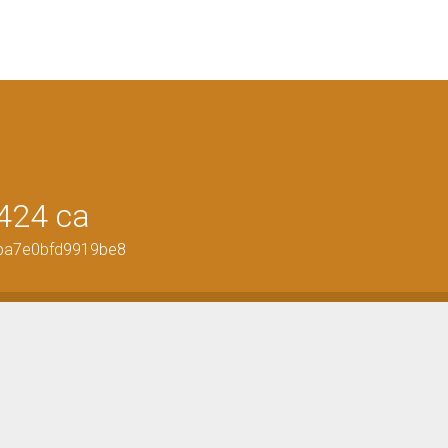
424 ca
9ba7e0bfd9919be8