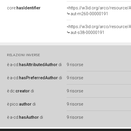
core:
hasIdentifier
<https://w3id.org/arco/resource/
aut-m260-00000191
<https://w3id.org/arco/resource/A
aut-s38-00000191
RELAZIONI INVERSE
è
a-cd:
hasAttributedAuthor
di
9 risorse
è
a-cd:
hasPreferredAuthor
di
9 risorse
è
dc:
creator
di
9 risorse
è
pico:
author
di
9 risorse
è
a-cd:
hasAuthor
di
9 risorse