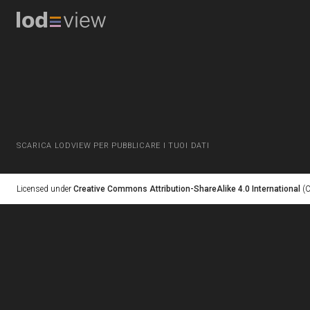
SCARICA LODVIEW PER PUBBLICARE I TUOI DATI
Licensed under
Creative Commons Attribution-ShareAlike 4.0 International
(C