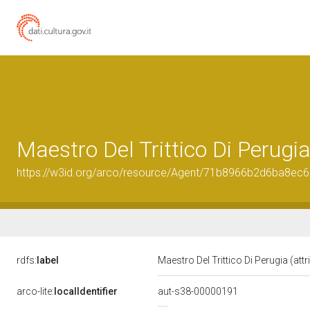
Maestro Del Trittico Di Perugia 
https://w3id.org/arco/resource/Agent/71b8966b2d6ba8e
rdfs:
label
Maestro Del Trittico Di Perugia (attr
arco-lite:
localIdentifier
aut-s38-00000191