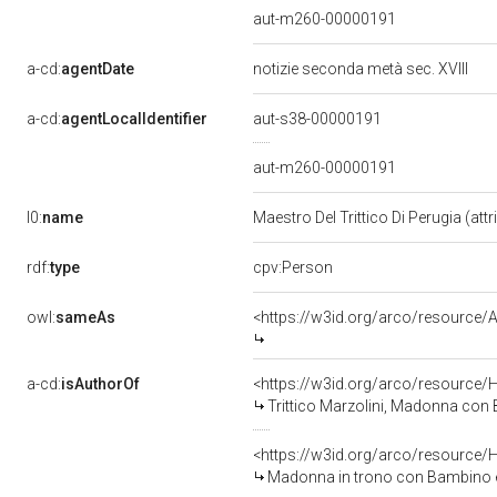
aut-m260-00000191
a-cd:
agentDate
notizie seconda metà sec. XVIII
a-cd:
agentLocalIdentifier
aut-s38-00000191
aut-m260-00000191
l0:
name
Maestro Del Trittico Di Perugia (attr
rdf:
type
cpv:Person
owl:
sameAs
<https://w3id.org/arco/resourc
a-cd:
isAuthorOf
<https://w3id.org/arco/resource/
Trittico Marzolini, Madonna con Bambino in trono, s
<https://w3id.org/arco/resource/
Madonna in trono con Bambino e Santi (dip