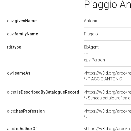
Piaggio An
Antonio
cpv:
givenName
Piaggio
cpv:
familyName
rdf:
type
l0:Agent
cpv:Person
owl:
sameAs
<https://w3id.org/arco
PIAGGIO ANTONIO
a-cat:
isDescribedByCatalogueRecord
<https://w3id.org/arc
Scheda catalografica de
a-cd:
hasProfession
<https://w3id.org/arco/
a-cd:
isAuthorOf
<https://w3id.org/arco/r