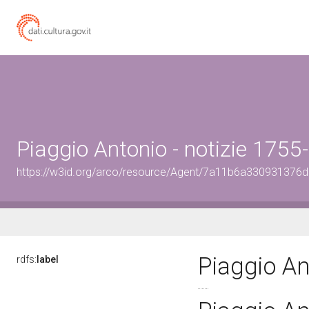
Piaggio Antonio - notizie 175
https://w3id.org/arco/resource/Agent/7a11b6a33093137
Piaggio An
rdfs:
label