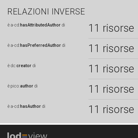
RELAZIONI INVERSE
11 risorse
è
a-cd:
hasAttributedAuthor
di
11 risorse
è
a-cd:
hasPreferredAuthor
di
11 risorse
è
dc:
creator
di
11 risorse
è
pico:
author
di
11 risorse
è
a-cd:
hasAuthor
di