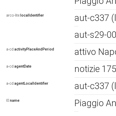
Piaggio An
aut-c337 
arco-lite:
localIdentifier
aut-s29-0
attivo Nap
a-cd:
activityPlaceAndPeriod
notizie 1
a-cd:
agentDate
aut-c337 
a-cd:
agentLocalIdentifier
Piaggio An
l0:
name