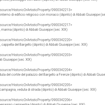
esource/HistoricOrArtisticProperty/0900342213>
interno di edificio religioso con monaco (dipinto) di Abbati Giuseppe (se
esource/HistoricOrArtisticProperty/0900342217>
, marina (dipinto) di Abbati Giuseppe (sec. XIX)
esource/HistoricOrArtisticProperty/0900342220>
 cappella del Bargello (dipinto) di Abbati Giuseppe (sec. XIX)
esource/HistoricOrArtisticProperty/0900342203>
ti Giuseppe (sec. XIX)
esource/HistoricOrArtisticProperty/0900342204>
veduta del cortile del palazzo del Bargello a Firenze (dipinto) di Abbati Gius
esource/HistoricOrArtisticProperty/0900342205>
 campagna, veduta di strada (dipinto) di Abbati Giuseppe (sec. XIX)
esource/HistoricOrArtisticProperty/0900342206>
saggio campestre (dipinto) di Abbati Giuseppe (sec. XIX)