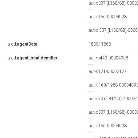
aut-c337 (l.160/88)-000
aut-s156-00004008
aut-c 337 (l.160/88)-00
a-cd:
agentDate
1836/ 1868
a-cd:
agentLocalIdentifier
aut-m443-00004008
aut-s121-00002127
aut-l. 160/1988-0000409
aut-s70 (l. 84/90)-70002
aut-c337 (l.160/88)-000
aut-s156-00004008