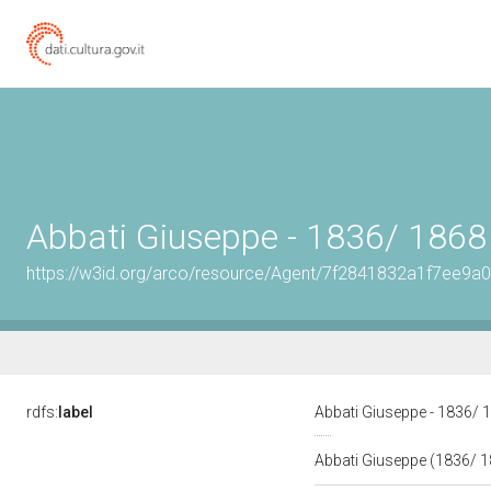
Abbati Giuseppe - 1836/ 1868
https://w3id.org/arco/resource/Agent/7f2841832a1f7ee9
rdfs:
label
Abbati Giuseppe - 1836/
Abbati Giuseppe (1836/ 