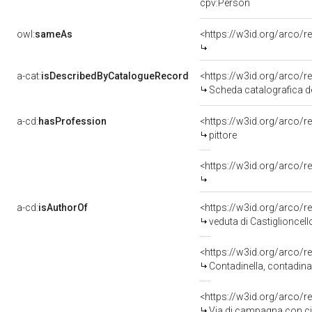
cpv:Person
owl:
sameAs
<https://w3id.org/arco
a-cat:
isDescribedByCatalogueRecord
<https://w3id.org/arco
Scheda catalografica de
a-cd:
hasProfession
<https://w3id.org/arco/r
pittore
<https://w3id.org/arco/r
a-cd:
isAuthorOf
<https://w3id.org/arco/r
veduta di Castiglioncell
<https://w3id.org/arco/r
Contadinella, contadina 
<https://w3id.org/arco/r
Via di campagna con cip