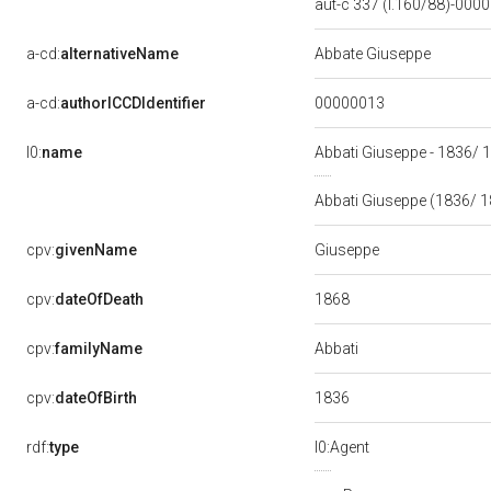
aut-c 337 (l.160/88)-00
a-cd:
alternativeName
Abbate Giuseppe
00000013
a-cd:
authorICCDIdentifier
l0:
name
Abbati Giuseppe - 1836/
Abbati Giuseppe (1836/ 
Giuseppe
cpv:
givenName
1868
cpv:
dateOfDeath
Abbati
cpv:
familyName
1836
cpv:
dateOfBirth
rdf:
type
l0:Agent