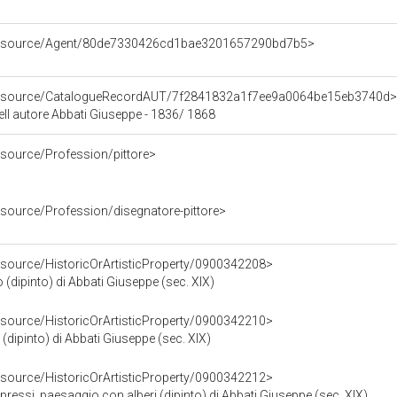
/resource/Agent/80de7330426cd1bae3201657290bd7b5>
/resource/CatalogueRecordAUT/7f2841832a1f7ee9a0064be15eb3740d>
ll autore Abbati Giuseppe - 1836/ 1868
esource/Profession/pittore>
esource/Profession/disegnatore-pittore>
esource/HistoricOrArtisticProperty/0900342208>
o (dipinto) di Abbati Giuseppe (sec. XIX)
esource/HistoricOrArtisticProperty/0900342210>
(dipinto) di Abbati Giuseppe (sec. XIX)
esource/HistoricOrArtisticProperty/0900342212>
ressi, paesaggio con alberi (dipinto) di Abbati Giuseppe (sec. XIX)