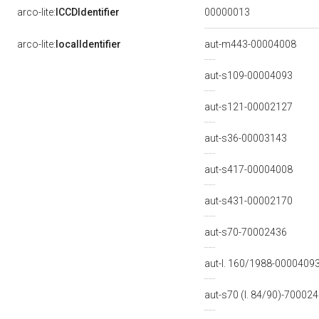
00000013
arco-lite:
ICCDIdentifier
arco-lite:
localIdentifier
aut-m443-00004008
aut-s109-00004093
aut-s121-00002127
aut-s36-00003143
aut-s417-00004008
aut-s431-00002170
aut-s70-70002436
aut-l. 160/1988-0000409
aut-s70 (l. 84/90)-70002