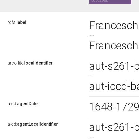
Francesch
rdfs:
label
Francesch
aut-s261
arco-lite:
localIdentifier
aut-iccd-
1648-172
a-cd:
agentDate
aut-s261
a-cd:
agentLocalIdentifier