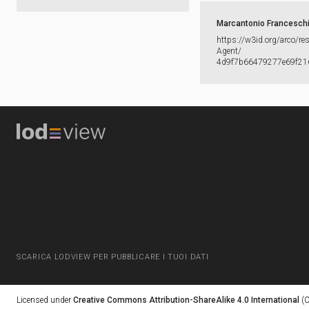
Marcantonio Franceschi
https:​/​/​w3id.​org/​arco/​re
Agent/​
4d9f7b66479277e69f21
SCARICA LODVIEW PER PUBBLICARE I TUOI DATI
Licensed under
Creative Commons Attribution-ShareAlike 4.0 International
(C