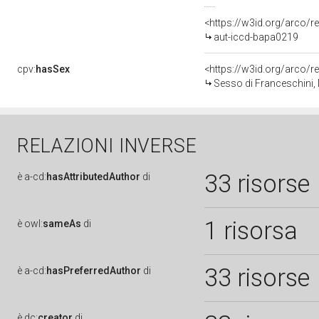
<https://w3id.org/arco/r
aut-iccd-bapa0219
cpv:
hasSex
<https://w3id.org/arco
Sesso di Franceschini,
RELAZIONI INVERSE
33 risorse
è
a-cd:
hasAttributedAuthor
di
1 risorsa
è
owl:
sameAs
di
33 risorse
è
a-cd:
hasPreferredAuthor
di
è
dc:
creator
di