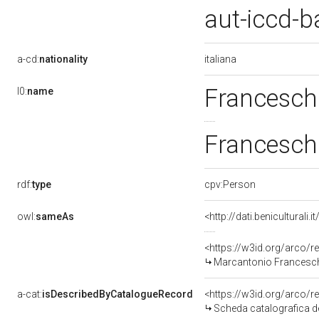
aut-iccd-
italiana
a-cd:
nationality
Francesch
l0:
name
Francesch
rdf:
type
cpv:Person
owl:
sameAs
<http://dati.benicultura
<https://w3id.org/arco
Marcantonio Francesch
a-cat:
isDescribedByCatalogueRecord
<https://w3id.org/arc
Scheda catalografica d