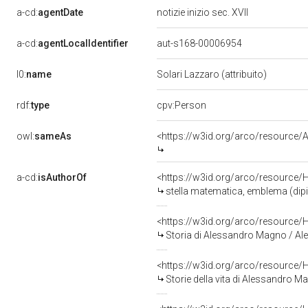
a-cd:
agentDate
notizie inizio sec. XVII
a-cd:
agentLocalIdentifier
aut-s168-00006954
l0:
name
Solari Lazzaro (attribuito)
rdf:
type
cpv:Person
owl:
sameAs
<https://w3id.org/arco/resourc
a-cd:
isAuthorOf
<https://w3id.org/arco/resource/
stella matematica, emblema (dipint
<https://w3id.org/arco/resource/
Storia di Alessandro Magno / Alessan
<https://w3id.org/arco/resource/
Storie della vita di Alessandro Magno / angio