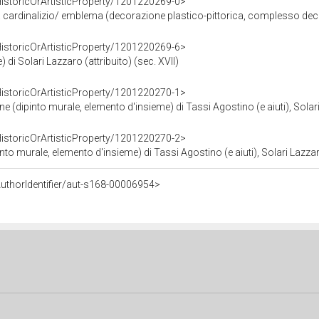
HistoricOrArtisticProperty/1201220269-0>
cardinalizio/ emblema (decorazione plastico-pittorica, complesso decorativo
HistoricOrArtisticProperty/1201220269-6>
) di Solari Lazzaro (attribuito) (sec. XVII)
HistoricOrArtisticProperty/1201220270-1>
ne (dipinto murale, elemento d'insieme) di Tassi Agostino (e aiuti), Solari 
HistoricOrArtisticProperty/1201220270-2>
o murale, elemento d'insieme) di Tassi Agostino (e aiuti), Solari Lazzaro 
uthorIdentifier/aut-s168-00006954>