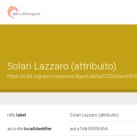
Solari Lazzaro (attribuito)
https://w3id.org/arco/resource/Agent/ab0a47320d2ec695
rdfs:
label
Solari Lazzaro (attribuito)
arco-lite:
localIdentifier
aut-s168-00006954