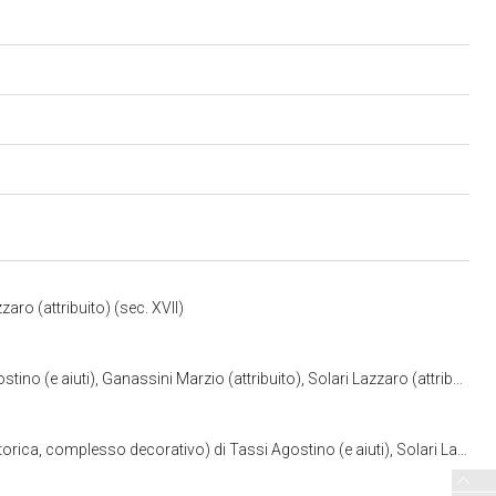
aro (attribuito) (sec. XVII)
i), Ganassini Marzio (attribuito), Solari Lazzaro (attribuito) (sec. XVII)
 Agostino (e aiuti), Solari Lazzaro (attribuito), Ganassini Marzio (attribuito) (sec. XVII)