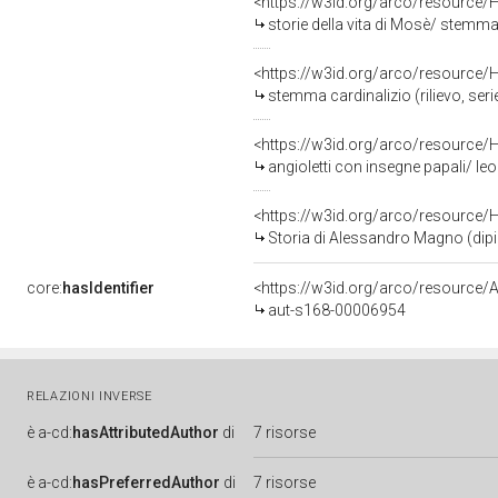
<https://w3id.org/arco/resource/
storie della vita di Mosè/ stemma 
<https://w3id.org/arco/resource/
stemma cardinalizio (rilievo, serie
<https://w3id.org/arco/resource/
angioletti con insegne papali/ leo
<https://w3id.org/arco/resource/
Storia di Alessandro Magno (dipint
core:
hasIdentifier
<https://w3id.org/arco/resource/A
aut-s168-00006954
RELAZIONI INVERSE
è
a-cd:
hasAttributedAuthor
di
7 risorse
è
a-cd:
hasPreferredAuthor
di
7 risorse