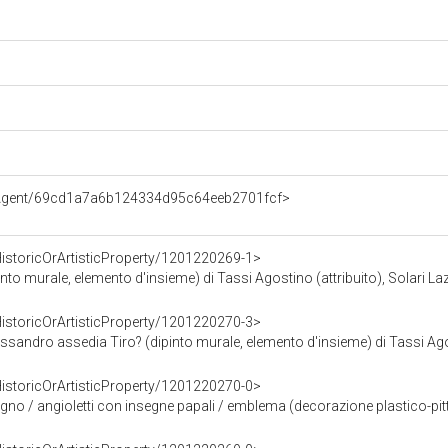
e/Agent/69cd1a7a6b124334d95c64eeb2701fcf>
HistoricOrArtisticProperty/1201220269-1>
o murale, elemento d'insieme) di Tassi Agostino (attribuito), Solari Lazz
HistoricOrArtisticProperty/1201220270-3>
dro assedia Tiro? (dipinto murale, elemento d'insieme) di Tassi Agostino (e aiut
HistoricOrArtisticProperty/1201220270-0>
letti con insegne papali / emblema (decorazione plastico-pittorica, complesso decorativo) di Tassi