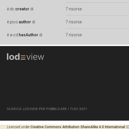
è
dc:
creator
di
7 risorse
è
pico:
author
di
7 risorse
è
a-cd:
hasAuthor
di
7 risorse
SCARICA LODVIEW PER PUBBLICARE I TUOI DATI
Licensed under
Creative Commons Attribution-ShareAlike 4.0 International
(C