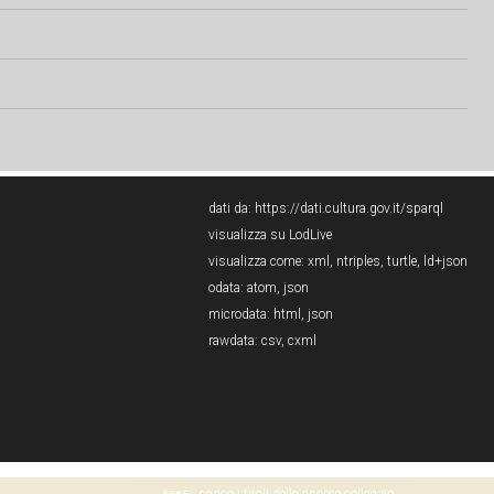
dati da:
https://dati.cultura.gov.it/sparql
visualizza su LodLive
visualizza come:
xml
,
ntriples
,
turtle
,
ld+json
odata:
atom
,
json
microdata:
html
,
json
rawdata:
csv
,
cxml