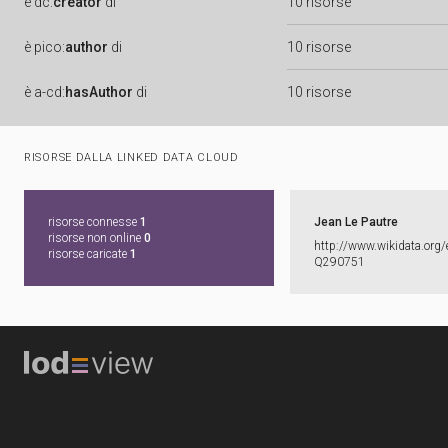
è
dc:
creator
di
10 risorse
è
pico:
author
di
10 risorse
è
a-cd:
hasAuthor
di
10 risorse
RISORSE DALLA LINKED DATA CLOUD
risorse connesse
1
Jean Le Pautre
risorse non online
0
http:​/​/​www.​wikidata.​org/​
risorse caricate
1
Q290751