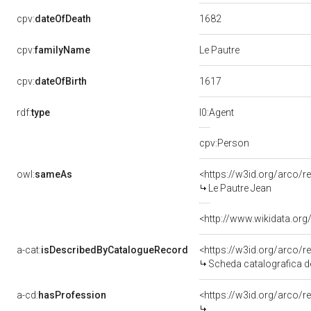
1682
cpv:
dateOfDeath
cpv:
familyName
Le Pautre
1617
cpv:
dateOfBirth
rdf:
type
l0:Agent
cpv:Person
owl:
sameAs
<https://w3id.org/arco
Le Pautre Jean
<http://www.wikidata.org
a-cat:
isDescribedByCatalogueRecord
<https://w3id.org/arco
Scheda catalografica de
a-cd:
hasProfession
<https://w3id.org/arco/r