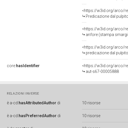
<https://w3id.org/arco/r
Predicazione dal pulpito, pred
<https://w3id.org/arco/r
anfore (stampa smargina
<https://w3id.org/arco/r
predicazione dal pulpito 
core:
hasIdentifier
<https://w3id.org/arco/r
aut-s67-00005888
RELAZIONI INVERSE
è
a-cd:
hasAttributedAuthor
di
10 risorse
è
a-cd:
hasPreferredAuthor
di
10 risorse