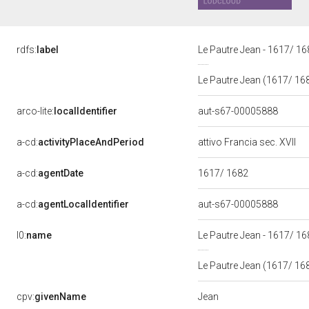
rdfs:
label
Le Pautre Jean - 1617/ 1
Le Pautre Jean (1617/ 16
arco-lite:
localIdentifier
aut-s67-00005888
a-cd:
activityPlaceAndPeriod
attivo Francia sec. XVII
a-cd:
agentDate
1617/ 1682
a-cd:
agentLocalIdentifier
aut-s67-00005888
l0:
name
Le Pautre Jean - 1617/ 1
Le Pautre Jean (1617/ 16
Jean
cpv:
givenName