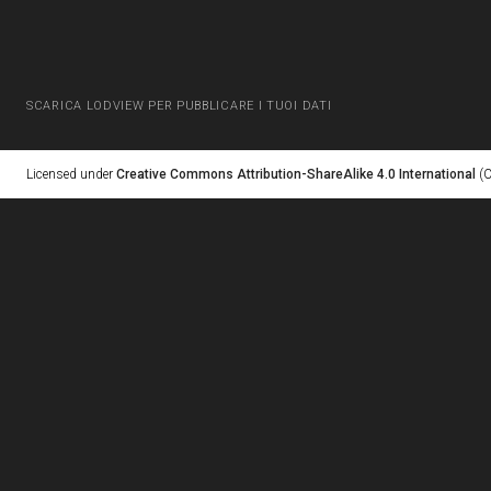
SCARICA LODVIEW PER PUBBLICARE I TUOI DATI
Licensed under
Creative Commons Attribution-ShareAlike 4.0 International
(C