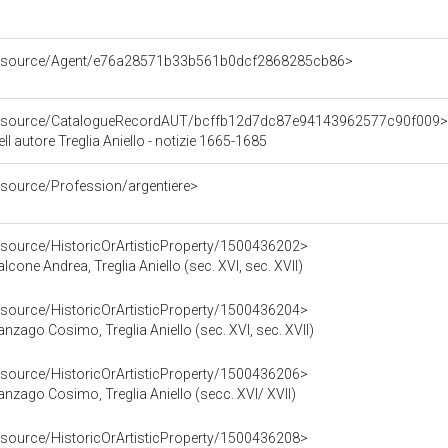
/resource/Agent/e76a28571b33b561b0dcf2868285cb86>
/resource/CatalogueRecordAUT/bcffb12d7dc87e94143962577c90f009>
l autore Treglia Aniello - notizie 1665-1685
esource/Profession/argentiere>
esource/HistoricOrArtisticProperty/1500436202>
Falcone Andrea, Treglia Aniello (sec. XVI, sec. XVII)
esource/HistoricOrArtisticProperty/1500436204>
 Fanzago Cosimo, Treglia Aniello (sec. XVI, sec. XVII)
esource/HistoricOrArtisticProperty/1500436206>
 Fanzago Cosimo, Treglia Aniello (secc. XVI/ XVII)
esource/HistoricOrArtisticProperty/1500436208>