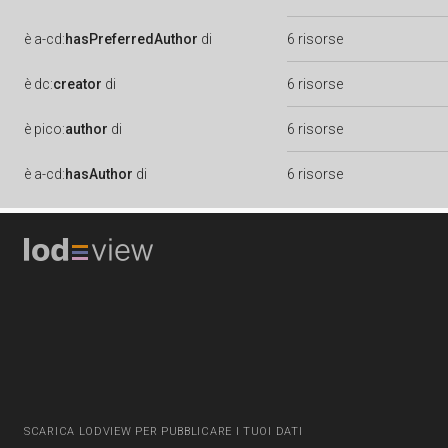
è
a-cd:
hasPreferredAuthor
di
6 risorse
è
dc:
creator
di
6 risorse
è
pico:
author
di
6 risorse
è
a-cd:
hasAuthor
di
6 risorse
SCARICA LODVIEW PER PUBBLICARE I TUOI DATI