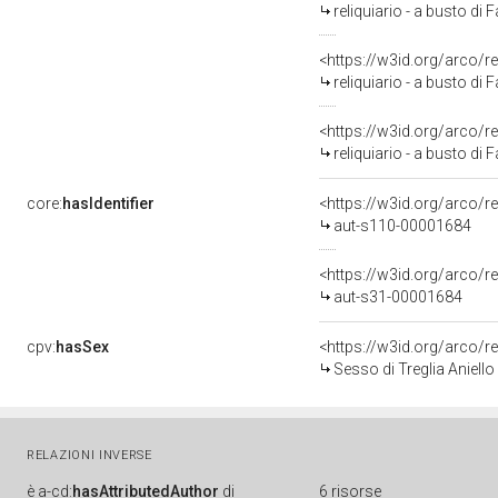
reliquiario - a busto di 
<https://w3id.org/arco/r
reliquiario - a busto di
<https://w3id.org/arco/r
reliquiario - a busto di 
core:
hasIdentifier
<https://w3id.org/arco/r
aut-s110-00001684
<https://w3id.org/arco/r
aut-s31-00001684
cpv:
hasSex
<https://w3id.org/arco
Sesso di Treglia Aniello
RELAZIONI INVERSE
è
a-cd:
hasAttributedAuthor
di
6 risorse