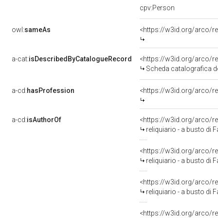
cpv:Person
owl:
sameAs
<https://w3id.org/arco
a-cat:
isDescribedByCatalogueRecord
<https://w3id.org/arco
Scheda catalografica del
a-cd:
hasProfession
<https://w3id.org/arco/r
a-cd:
isAuthorOf
<https://w3id.org/arco/r
reliquiario - a busto di 
<https://w3id.org/arco/r
reliquiario - a busto di
<https://w3id.org/arco/r
reliquiario - a busto di
<https://w3id.org/arco/r