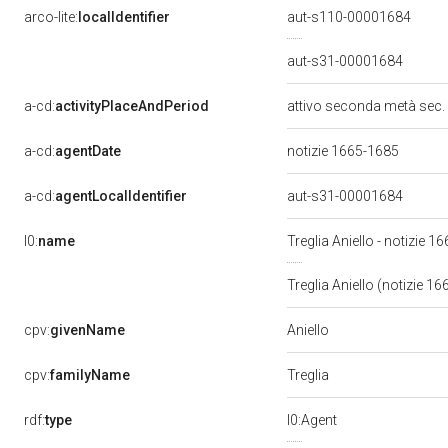
arco-lite:
localIdentifier
aut-s110-00001684
aut-s31-00001684
a-cd:
activityPlaceAndPeriod
attivo seconda metà sec.
a-cd:
agentDate
notizie 1665-1685
a-cd:
agentLocalIdentifier
aut-s31-00001684
l0:
name
Treglia Aniello - notizie 
Treglia Aniello (notizie 1
Aniello
cpv:
givenName
Treglia
cpv:
familyName
rdf:
type
l0:Agent