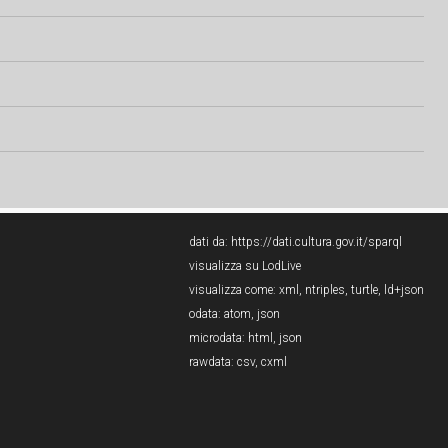
dati da:
https://dati.cultura.gov.it/sparql
visualizza su LodLive
visualizza come:
xml
,
ntriples
,
turtle
,
ld+json
odata:
atom
,
json
microdata:
html
,
json
rawdata:
csv
,
cxml