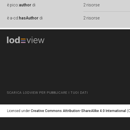
è
pico:
author
di
2 risorse
è
a-cd:
hasAuthor
di
2 risorse
SCARICA LODVIEW PER PUBBLICARE I TUOI DATI
Licensed under
Creative Commons Attribution-ShareAlike 4.0 International
(C