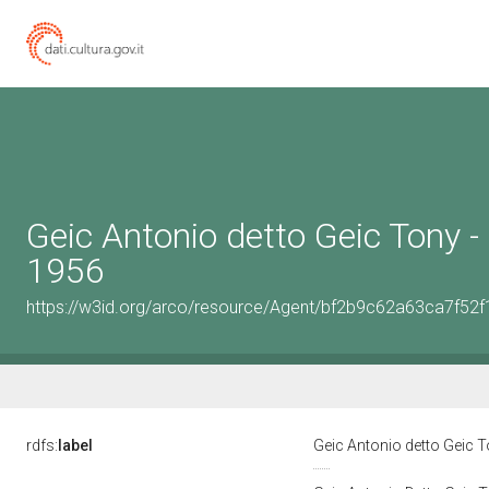
Geic Antonio detto Geic Tony -
1956
https://w3id.org/arco/resource/Agent/bf2b9c62a63ca7f5
rdfs:
label
Geic Antonio detto Geic 