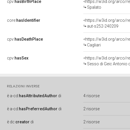
cpv:
hasBirthPlace
<https://w3id.org/arco
Spalato
core:
hasIdentifier
<https://w3id.org/arco/r
aut-s252-240209
cpv:
hasDeathPlace
<https://w3id.org/arco
Cagliari
cpv:
hasSex
<https://w3id.org/arco
Sesso di Geic Antonio 
RELAZIONI INVERSE
è
a-cd:
hasAttributedAuthor
di
4 risorse
è
a-cd:
hasPreferredAuthor
di
2 risorse
è
dc:
creator
di
2 risorse