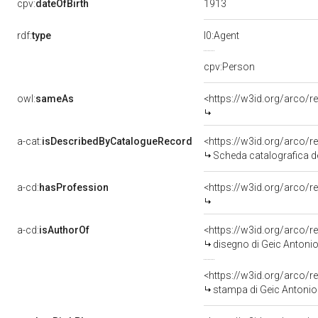
1913
cpv:
dateOfBirth
rdf:
type
l0:Agent
cpv:Person
owl:
sameAs
<https://w3id.org/arco
a-cat:
isDescribedByCatalogueRecord
<https://w3id.org/arco
Scheda catalografica de
a-cd:
hasProfession
<https://w3id.org/arco/r
a-cd:
isAuthorOf
<https://w3id.org/arco/r
disegno di Geic Antonio
<https://w3id.org/arco/r
stampa di Geic Antonio d