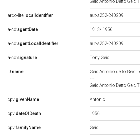
Geic Antonio Detto Geic 
arco-lite:
localIdentifier
aut-s252-240209
a-cd:
agentDate
1913/ 1956
a-cd:
agentLocalIdentifier
aut-s252-240209
a-cd:
signature
Tony Geic
l0:
name
Geic Antonio detto Geic 
Geic Antonio Detto Geic 
Antonio
cpv:
givenName
1956
cpv:
dateOfDeath
Geic
cpv:
familyName