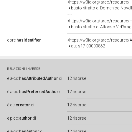
<https://w3id.org/arco/resource/
busto ritratto di Domenico Novell
<https://w3id.org/arco/resource/
busto ritratto di Alfonso V d'Arag
core:
hasIdentifier
<https://w3id.org/arco/resource/A
aut-s17-00000862
RELAZIONI INVERSE
è
a-cd:
hasAttributedAuthor
di
12 risorse
è
a-cd:
hasPreferredAuthor
di
12 risorse
è
dc:
creator
di
12 risorse
è
pico:
author
di
12 risorse
è
a-cd:
hasAuthor
di
12 risorse