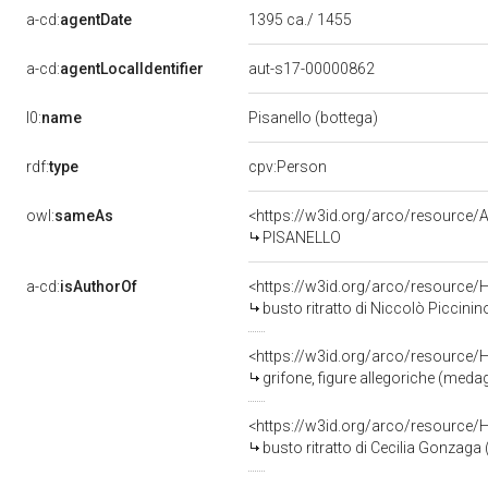
a-cd:
agentDate
1395 ca./ 1455
a-cd:
agentLocalIdentifier
aut-s17-00000862
l0:
name
Pisanello (bottega)
rdf:
type
cpv:Person
owl:
sameAs
<https://w3id.org/arco/resourc
PISANELLO
a-cd:
isAuthorOf
<https://w3id.org/arco/resource/
busto ritratto di Niccolò Piccinin
<https://w3id.org/arco/resource/
grifone, figure allegoriche (medag
<https://w3id.org/arco/resource/
busto ritratto di Cecilia Gonzaga 