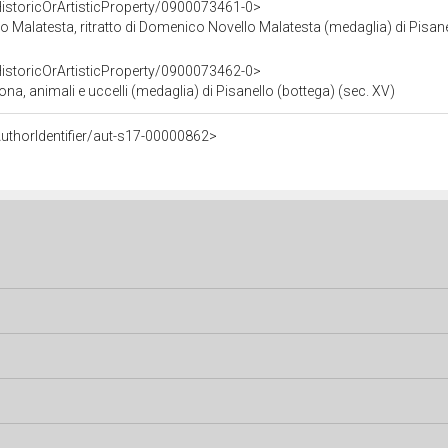
HistoricOrArtisticProperty/0900073461-0>
o Malatesta, ritratto di Domenico Novello Malatesta (medaglia) di Pisane
HistoricOrArtisticProperty/0900073462-0>
ona, animali e uccelli (medaglia) di Pisanello (bottega) (sec. XV)
uthorIdentifier/aut-s17-00000862>