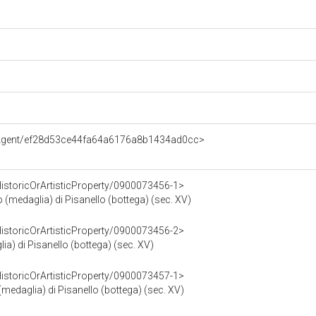
e/Agent/ef28d53ce44fa64a6176a8b1434ad0cc>
HistoricOrArtisticProperty/0900073456-1>
o (medaglia) di Pisanello (bottega) (sec. XV)
HistoricOrArtisticProperty/0900073456-2>
lia) di Pisanello (bottega) (sec. XV)
HistoricOrArtisticProperty/0900073457-1>
(medaglia) di Pisanello (bottega) (sec. XV)