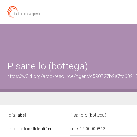
Pisanello (bottega)
https://w3id.org/arco/resource/Agent/c590727b2a7fd632
rdfs:
label
Pisanello (bottega)
arco-lite:
localIdentifier
aut-s17-00000862