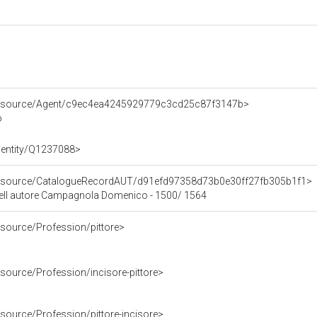
/resource/Agent/c9ec4ea4245929779c3cd25c87f3147b>
o
/entity/Q1237088>
/resource/CatalogueRecordAUT/d91efd97358d73b0e30ff27fb305b1f1>
dell autore Campagnola Domenico - 1500/ 1564
esource/Profession/pittore>
esource/Profession/incisore-pittore>
esource/Profession/pittore-incisore>