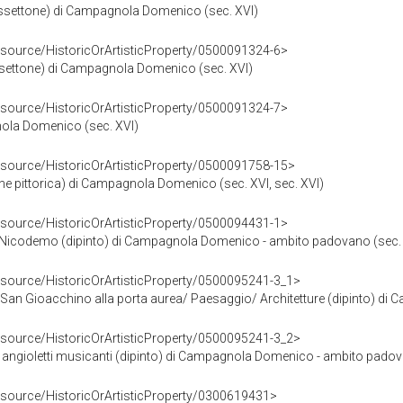
ssettone) di Campagnola Domenico (sec. XVI)
esource/HistoricOrArtisticProperty/0500091324-6>
ssettone) di Campagnola Domenico (sec. XVI)
esource/HistoricOrArtisticProperty/0500091324-7>
ola Domenico (sec. XVI)
esource/HistoricOrArtisticProperty/0500091758-15>
e pittorica) di Campagnola Domenico (sec. XVI, sec. XVI)
esource/HistoricOrArtisticProperty/0500094431-1>
n Nicodemo (dipinto) di Campagnola Domenico - ambito padovano (sec.
esource/HistoricOrArtisticProperty/0500095241-3_1>
e San Gioacchino alla porta aurea/ Paesaggio/ Architetture (dipinto) d
esource/HistoricOrArtisticProperty/0500095241-3_2>
/ angioletti musicanti (dipinto) di Campagnola Domenico - ambito padov
esource/HistoricOrArtisticProperty/0300619431>