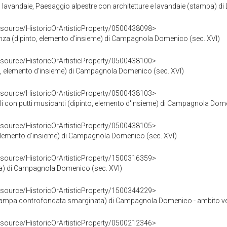
lavandaie, Paesaggio alpestre con architetture e lavandaie (stampa) di 
esource/HistoricOrArtisticProperty/0500438098>
anza (dipinto, elemento d'insieme) di Campagnola Domenico (sec. XVI)
esource/HistoricOrArtisticProperty/0500438100>
to, elemento d'insieme) di Campagnola Domenico (sec. XVI)
esource/HistoricOrArtisticProperty/0500438103>
ali con putti musicanti (dipinto, elemento d'insieme) di Campagnola Dom
esource/HistoricOrArtisticProperty/0500438105>
, elemento d'insieme) di Campagnola Domenico (sec. XVI)
esource/HistoricOrArtisticProperty/1500316359>
a) di Campagnola Domenico (sec. XVI)
esource/HistoricOrArtisticProperty/1500344229>
mpa controfondata smarginata) di Campagnola Domenico - ambito vene
esource/HistoricOrArtisticProperty/0500212346>