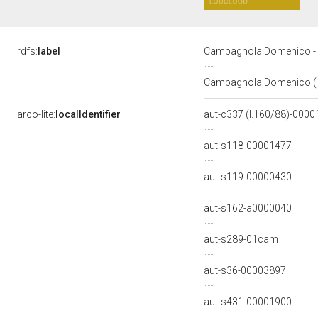
rdfs:
label
Campagnola Domenico -
Campagnola Domenico (
arco-lite:
localIdentifier
aut-c337 (l.160/88)-000
aut-s118-00001477
aut-s119-00000430
aut-s162-a0000040
aut-s289-01cam
aut-s36-00003897
aut-s431-00001900