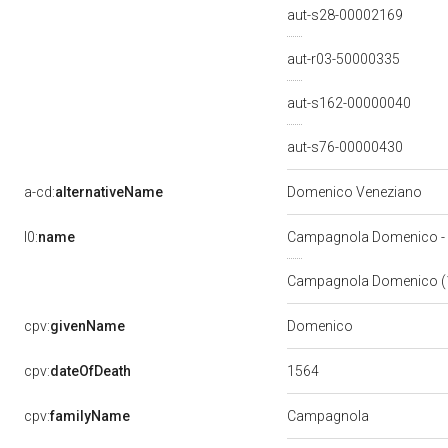
aut-s28-00002169
aut-r03-50000335
aut-s162-00000040
aut-s76-00000430
a-cd:
alternativeName
Domenico Veneziano
l0:
name
Campagnola Domenico -
Campagnola Domenico (
Domenico
cpv:
givenName
1564
cpv:
dateOfDeath
cpv:
familyName
Campagnola