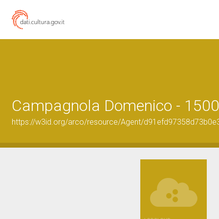
Campagnola Domenico - 1500
https://w3id.org/arco/resource/Agent/d91efd97358d73b0e