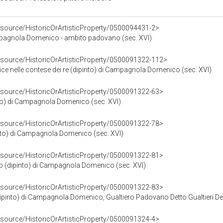
esource/HistoricOrArtisticProperty/0500094431-2>
mpagnola Domenico - ambito padovano (sec. XVI)
resource/HistoricOrArtisticProperty/0500091322-112>
ice nelle contese dei re (dipinto) di Campagnola Domenico (sec. XVI)
esource/HistoricOrArtisticProperty/0500091322-63>
into) di Campagnola Domenico (sec. XVI)
esource/HistoricOrArtisticProperty/0500091322-78>
to) di Campagnola Domenico (sec. XVI)
esource/HistoricOrArtisticProperty/0500091322-81>
 (dipinto) di Campagnola Domenico (sec. XVI)
esource/HistoricOrArtisticProperty/0500091322-83>
into) di Campagnola Domenico, Gualtiero Padovano Detto Gualtieri Dell'arz
esource/HistoricOrArtisticProperty/0500091324-4>