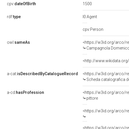
1500
cpv:
dateOfBirth
rdf:
type
l0:Agent
cpv:Person
owl:
sameAs
<https://w3id.org/arco
Campagnola Domenic
<http://www.wikidata.org
a-cat:
isDescribedByCatalogueRecord
<https://w3id.org/arco
Scheda catalografica 
a-cd:
hasProfession
<https://w3id.org/arco/r
pittore
<https://w3id.org/arco/r
<https://w3id.org/arco/r