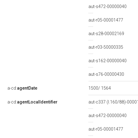
aut-s472-00000040
aut-r05-00001477
aut-s28-00002169
aut-r03-50000335
aut-s162-00000040
aut-s76-00000430
a-cd:
agentDate
1500/ 1564
a-cd:
agentLocalIdentifier
aut-c337 (l.160/88)-000
aut-s472-00000040
aut-r05-00001477