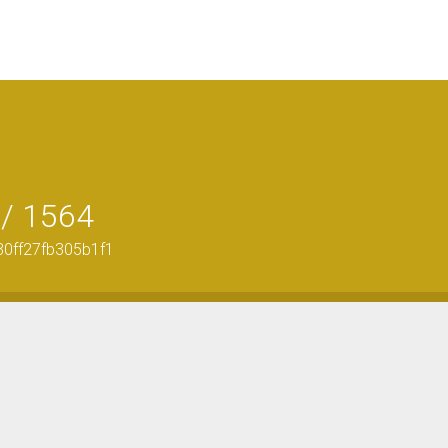
/ 1564
30ff27fb305b1f1