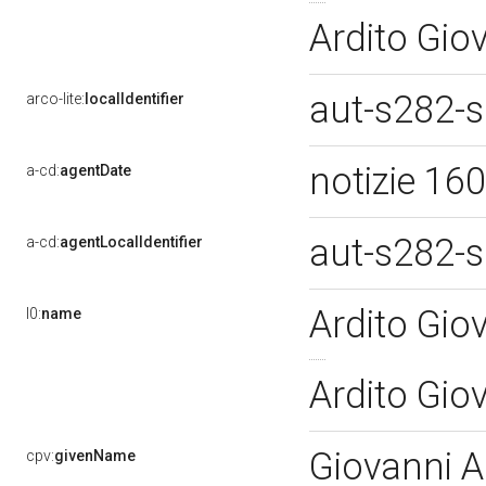
Ardito Gio
aut-s282-
arco-lite:
localIdentifier
notizie 16
a-cd:
agentDate
aut-s282-
a-cd:
agentLocalIdentifier
Ardito Gio
l0:
name
Ardito Gio
Giovanni 
cpv:
givenName