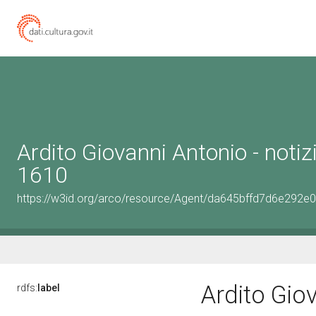
Ardito Giovanni Antonio - notiz
1610
https://w3id.org/arco/resource/Agent/da645bffd7d6e292
Ardito Gio
rdfs:
label