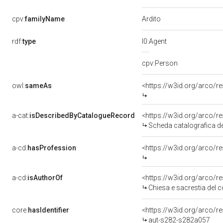
Ardito
cpv:
familyName
rdf:
type
l0:Agent
cpv:Person
owl:
sameAs
<https://w3id.org/arco
a-cat:
isDescribedByCatalogueRecord
<https://w3id.org/arco
Scheda catalografica de
a-cd:
hasProfession
<https://w3id.org/arco/r
a-cd:
isAuthorOf
<https://w3id.org/arco/
Chiesa e sacrestia del 
core:
hasIdentifier
<https://w3id.org/arco/r
aut-s282-s282a057