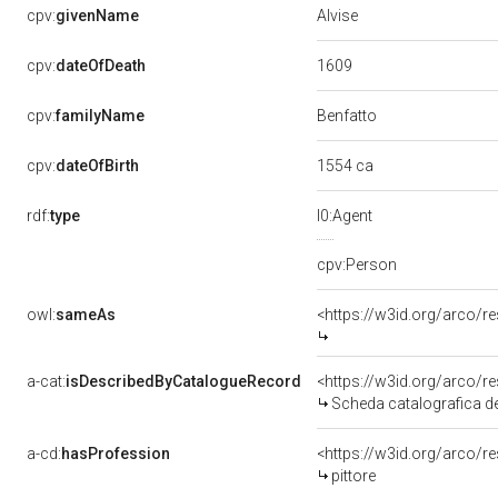
Alvise
cpv:
givenName
1609
cpv:
dateOfDeath
Benfatto
cpv:
familyName
1554 ca
cpv:
dateOfBirth
rdf:
type
l0:Agent
cpv:Person
owl:
sameAs
<https://w3id.org/arco
a-cat:
isDescribedByCatalogueRecord
<https://w3id.org/arco
Scheda catalografica del
a-cd:
hasProfession
<https://w3id.org/arco/r
pittore