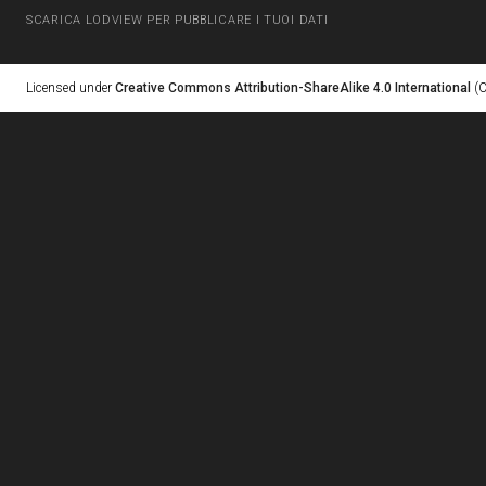
SCARICA LODVIEW PER PUBBLICARE I TUOI DATI
Licensed under
Creative Commons Attribution-ShareAlike 4.0 International
(C