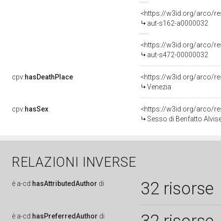
<https://w3id.org/arco/r
aut-s162-a0000032
<https://w3id.org/arco/r
aut-s472-00000032
cpv:
hasDeathPlace
<https://w3id.org/arco
Venezia
cpv:
hasSex
<https://w3id.org/arco
Sesso di Benfatto Alvise
RELAZIONI INVERSE
32 risorse
è
a-cd:
hasAttributedAuthor
di
è
a-cd:
hasPreferredAuthor
di