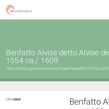
Benfatto Alvise detto Alvise del
1554 ca./ 1609
https://w3id.org/arco/resource/Agent/daed831e7102cc0
Benfatto Al
rdfs:
label