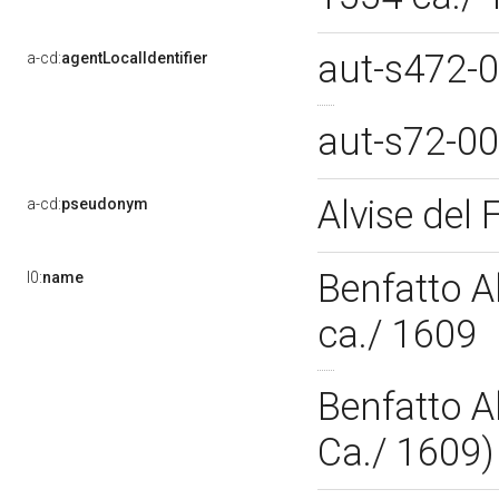
aut-s472-
a-cd:
agentLocalIdentifier
aut-s72-0
Alvise del 
a-cd:
pseudonym
Benfatto Al
l0:
name
ca./ 1609
Benfatto Al
Ca./ 1609