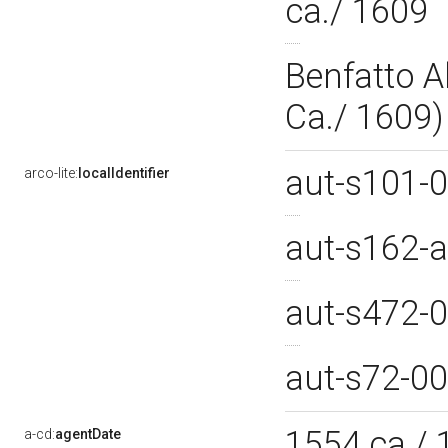
ca./ 1609
Benfatto Al
Ca./ 1609
aut-s101-
arco-lite:
localIdentifier
aut-s162-
aut-s472-
aut-s72-0
1554 ca./
a-cd:
agentDate