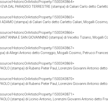
esource/HistoricOrArtisticProperty/1500343864>
VA DAL PARADISO TERRESTRE (stampa) di Caliari Carlo detto Carletto Ca
esource/HistoricOrArtisticProperty/1500343865>
AMO (stampa) di Caliari Carlo detto Carletto Caliari, Mogalli Cosimo, 
esource/HistoricOrArtisticProperty/1500343866>
NT'ANNA E SAN GIOVANNINO (stampa) di Vecellio Tiziano, Mogalli Cosi
esource/HistoricOrArtisticProperty/1500343867>
 di Allegri Antonio detto Correggio, Mogalli Cosimo, Petrucci Francesc
esource/HistoricOrArtisticProperty/1500343869>
LO (stampa) di Rubens Pieter Paul, Lorenzini Giovanni Antonio detto F
esource/HistoricOrArtisticProperty/1500343870>
LO (stampa) di Rubens Pieter Paul, Lorenzini Giovanni Antonio detto F
esource/HistoricOrArtisticProperty/1500343871>
LO (stampa) di Licinio Antonio, Lorenzini Giovanni Antonio detto Fra 