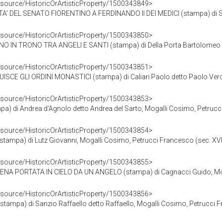
esource/HistoricOrArtisticProperty/1500343849>
' DEL SENATO FIORENTINO A FERDINANDO II DEI MEDICI (stampa) di Sus
esource/HistoricOrArtisticProperty/1500343850>
 TRONO TRA ANGELI E SANTI (stampa) di Della Porta Bartolomeo detto F
esource/HistoricOrArtisticProperty/1500343851>
CE GLI ORDINI MONASTICI (stampa) di Caliari Paolo detto Paolo Veron
esource/HistoricOrArtisticProperty/1500343853>
 di Andrea d'Agnolo detto Andrea del Sarto, Mogalli Cosimo, Petrucci 
esource/HistoricOrArtisticProperty/1500343854>
tampa) di Lutz Giovanni, Mogalli Cosimo, Petrucci Francesco (sec. XVII
esource/HistoricOrArtisticProperty/1500343855>
 PORTATA IN CIELO DA UN ANGELO (stampa) di Cagnacci Guido, Mogall
esource/HistoricOrArtisticProperty/1500343856>
tampa) di Sanzio Raffaello detto Raffaello, Mogalli Cosimo, Petrucci F