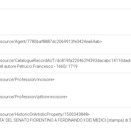
/resource/Agent/7785baf8887dc2069913fe3424ea64ab>
/resource/CatalogueRecordAUT/dc819fa220462f4393dacabc14110dad
ell autore Petrucci Francesco - 1660/ 1719
esource/Profession/incisore>
esource/Profession/pittore-incisore>
esource/HistoricOrArtisticProperty/1500343848>
' DEL SENATO FIORENTINO A FERDINANDO II DEI MEDICI (stampa) di Sus