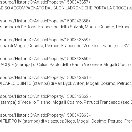
esource/HistoricOrArtisticProperty/1500343857>
SO ACCOMPAGNATO DAL BUON LADRONE CHE PORTA LA CROCE (stampa) di De Tu
esource/HistoricOrArtisticProperty/1500343858>
mpa) di De Rossi Francesco detto Salviati, Mogalli Cosimo, Petrucci 
esource/HistoricOrArtisticProperty/1500343859>
) di Mogalli Cosimo, Petrucci Francesco, Vecellio Tiziano (sec. XVIII
esource/HistoricOrArtisticProperty/1500343860>
QUE (stampa) di Caliari Paolo detto Paolo Veronese, Mogalli Cosimo, 
esource/HistoricOrArtisticProperty/1500343861>
CARLO QUINTO (stampa) di Van Dyck Anton, Mogalli Cosimo, Petrucci 
esource/HistoricOrArtisticProperty/1500343862>
(stampa) di Vecellio Tiziano, Mogalli Cosimo, Petrucci Francesco (sec. X
esource/HistoricOrArtisticProperty/1500343863>
ILIPPO IV (stampa) di Velazquez Diego, Mogalli Cosimo, Petrucci Fran