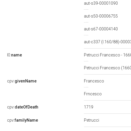
aut-s39-00001090
aut-s50-00006755
aut-s67-00004140
aut-c337 (l.160/88)-000
l0:
name
Petrucci Francesco - 16
Petrucci Francesco (166
cpv:
givenName
Francesco
Frncesco
1719
cpv:
dateOfDeath
Petrucci
cpv:
familyName