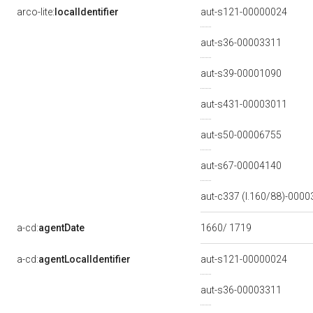
arco-lite:
localIdentifier
aut-s121-00000024
aut-s36-00003311
aut-s39-00001090
aut-s431-00003011
aut-s50-00006755
aut-s67-00004140
aut-c337 (l.160/88)-000
a-cd:
agentDate
1660/ 1719
a-cd:
agentLocalIdentifier
aut-s121-00000024
aut-s36-00003311