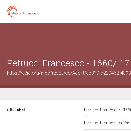
Petrucci Francesco - 1660/ 1
https://w3id.org/arco/resource/Agent/dc819fa220462f43
rdfs:
label
Petrucci Francesco - 16
Petrucci Francesco (166