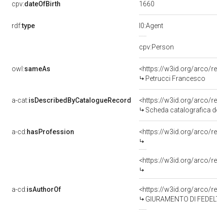
1660
cpv:
dateOfBirth
rdf:
type
l0:Agent
cpv:Person
owl:
sameAs
<https://w3id.org/arco
Petrucci Francesco
a-cat:
isDescribedByCatalogueRecord
<https://w3id.org/arco
Scheda catalografica d
a-cd:
hasProfession
<https://w3id.org/arco/r
<https://w3id.org/arco/r
a-cd:
isAuthorOf
<https://w3id.org/arco/r
GIURAMENTO DI FEDELTA