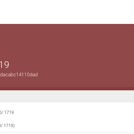
719
93dacabc14110dad
60/ 1719
0/ 1719)