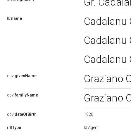
Gr. Cadal
Cadalanu 
l0:
name
Cadalanu 
Cadalanu 
Graziano 
cpv:
givenName
Graziano 
cpv:
familyName
1928
cpv:
dateOfBirth
rdf:
type
l0:Agent