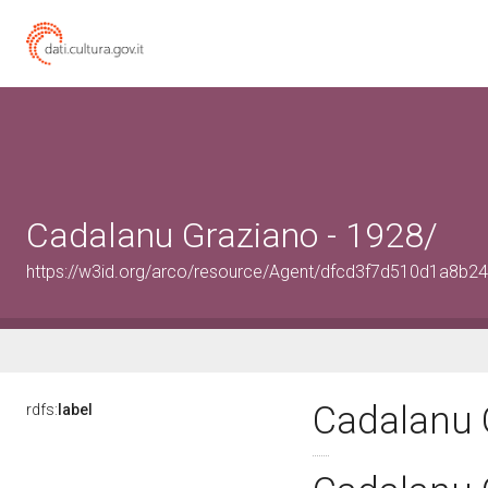
Cadalanu Graziano - 1928/
https://w3id.org/arco/resource/Agent/dfcd3f7d510d1a8b
Cadalanu 
rdfs:
label