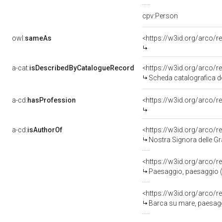
cpv:Person
owl:
sameAs
<https://w3id.org/arco
a-cat:
isDescribedByCatalogueRecord
<https://w3id.org/arco
Scheda catalografica d
a-cd:
hasProfession
<https://w3id.org/arco/re
a-cd:
isAuthorOf
<https://w3id.org/arco/r
Nostra Signora delle Gr
<https://w3id.org/arco/r
Paesaggio, paesaggio (d
<https://w3id.org/arco/r
Barca su mare, paesaggi