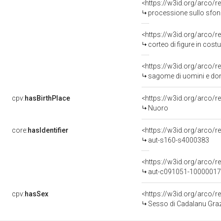
<https://w3id.org/arco/r
processione sullo sfon
<https://w3id.org/arco/r
corteo di figure in cos
<https://w3id.org/arco/r
sagome di uomini e donne in costumi tr
cpv:
hasBirthPlace
<https://w3id.org/arco
Nuoro
core:
hasIdentifier
<https://w3id.org/arco/r
aut-s160-s4000383
<https://w3id.org/arco/r
aut-c091051-10000017
cpv:
hasSex
<https://w3id.org/arco
Sesso di Cadalanu Graz