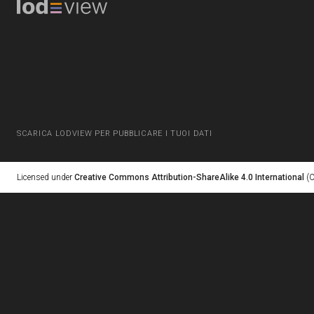
SCARICA LODVIEW PER PUBBLICARE I TUOI DATI
Licensed under
Creative Commons Attribution-ShareAlike 4.0 International
(C