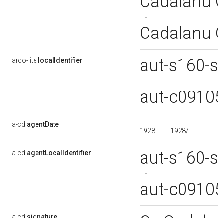
Cadalanu 
Cadalanu 
aut-s160-
arco-lite:
localIdentifier
aut-c091
a-cd:
agentDate
1928
1928/
aut-s160-
a-cd:
agentLocalIdentifier
aut-c091
a-cd:
signature