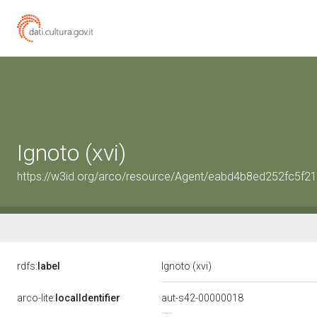
Ignoto (xvi)
https://w3id.org/arco/resource/Agent/eabd4b8ed252fc5f
rdfs:
label
Ignoto (xvi)
arco-lite:
localIdentifier
aut-s42-00000018