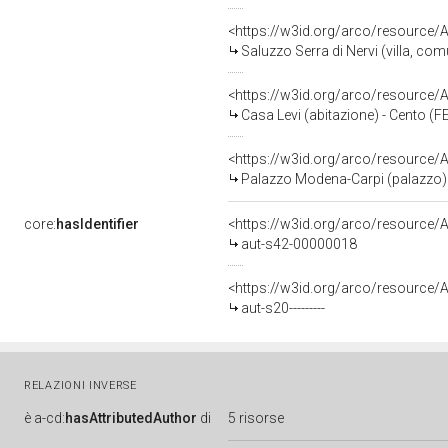
<https://w3id.org/arco/resource
Saluzzo Serra di Nervi (villa, comu
<https://w3id.org/arco/resource
Casa Levi (abitazione) - Cento (F
<https://w3id.org/arco/resource
Palazzo Modena-Carpi (palazzo) 
core:
hasIdentifier
<https://w3id.org/arco/resource/A
aut-s42-00000018
<https://w3id.org/arco/resource/Au
aut-s20---------
RELAZIONI INVERSE
è
a-cd:
hasAttributedAuthor
di
5 risorse