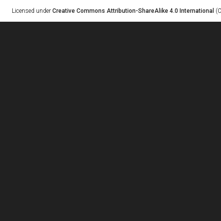
Licensed under
Creative Commons Attribution-ShareAlike 4.0 International
(C