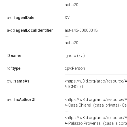
aut-s20---------
XVI
a-cd:
agentDate
a-cd:
agentLocalIdentifier
aut-s42-00000018
aut-s20---------
l0:
name
Ignoto (xvi)
rdf:
type
cpv:Person
owl:
sameAs
<https://w3id.org/arco/resource
IGNOTO
a-cd:
isAuthorOf
<https://w3id.org/arco/resource
Casa Chiarelli (casa, privata) - Ce
<https://w3id.org/arco/resource
Palazzo Provenzali (casa, a corte