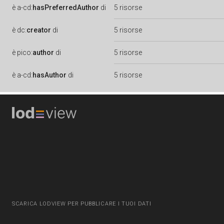
è
a-cd:
hasPreferredAuthor
di
5 risorse
è
dc:
creator
di
5 risorse
è
pico:
author
di
5 risorse
è
a-cd:
hasAuthor
di
5 risorse
SCARICA LODVIEW PER PUBBLICARE I TUOI DATI