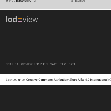
è
a-cd:
hasAuthor
di
5 risorse
SCARICA LODVIEW PER PUBBLICARE I TUOI DATI
Licensed under
Creative Commons Attribution-ShareAlike 4.0 International
(C