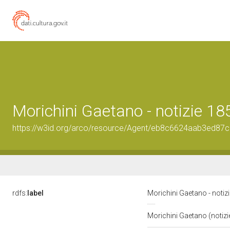
Morichini Gaetano - notizie 18
https://w3id.org/arco/resource/Agent/eb8c6624aab3ed8
rdfs:
label
Morichini Gaetano - notiz
Morichini Gaetano (notiz