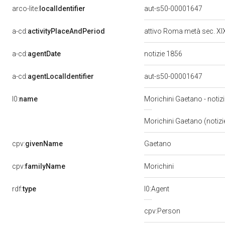
arco-lite:
localIdentifier
aut-s50-00001647
a-cd:
activityPlaceAndPeriod
attivo Roma metà sec. X
a-cd:
agentDate
notizie 1856
a-cd:
agentLocalIdentifier
aut-s50-00001647
l0:
name
Morichini Gaetano - notiz
Morichini Gaetano (notiz
Gaetano
cpv:
givenName
cpv:
familyName
Morichini
rdf:
type
l0:Agent
cpv:Person