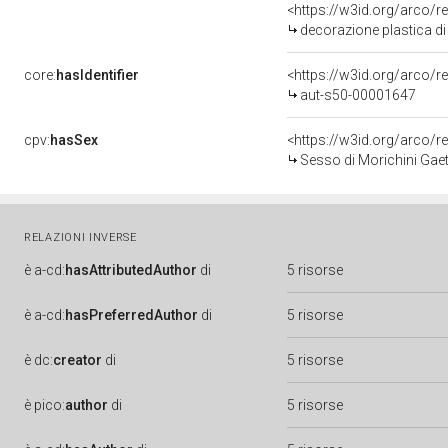
<https://w3id.org/arco/
decorazione plastica di
core:
hasIdentifier
<https://w3id.org/arco/r
aut-s50-00001647
cpv:
hasSex
<https://w3id.org/arco
Sesso di Morichini Gaet
RELAZIONI INVERSE
è
a-cd:
hasAttributedAuthor
di
5 risorse
è
a-cd:
hasPreferredAuthor
di
5 risorse
è
dc:
creator
di
5 risorse
è
pico:
author
di
5 risorse