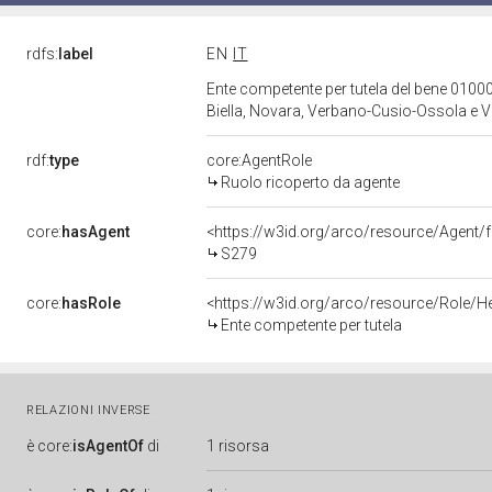
rdfs:
label
EN
IT
Ente competente per tutela del bene 01000
Biella, Novara, Verbano-Cusio-Ossola e Ve
rdf:
type
core:AgentRole
Ruolo ricoperto da agente
core:
hasAgent
<https://w3id.org/arco/resource/Agen
S279
core:
hasRole
<https://w3id.org/arco/resource/Role/H
Ente competente per tutela
RELAZIONI INVERSE
è
core:
isAgentOf
di
1 risorsa