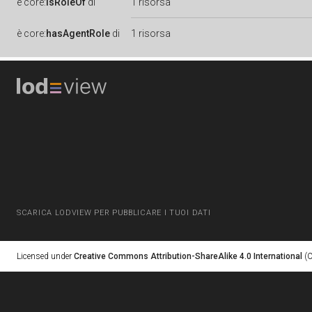
è
core:
isRoleOf
di
1 risorsa
è
core:
hasAgentRole
di
1 risorsa
SCARICA LODVIEW PER PUBBLICARE I TUOI DATI
Licensed under
Creative Commons Attribution-ShareAlike 4.0 International
(C