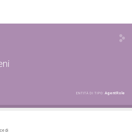
eni
AgentRole
ENTITÀ DI TIPO:
ce di