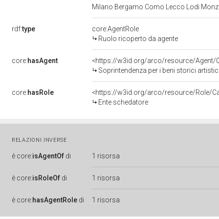
Milano Bergamo Como Lecco Lodi Monza
rdf:
type
core:AgentRole
Ruolo ricoperto da agente
core:
hasAgent
<https://w3id.org/arco/resource/Age
Soprintendenza per i beni storici arti
core:
hasRole
<https://w3id.org/arco/resource/Role/C
Ente schedatore
RELAZIONI INVERSE
è
core:
isAgentOf
di
1 risorsa
è
core:
isRoleOf
di
1 risorsa
è
core:
hasAgentRole
di
1 risorsa