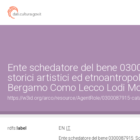
Ente schedatore del bene 0300
storici artistici ed etnoantropo
Bergamo Como Lecco Lodi Mon
https://w3id.org/arco/resource/AgentRole/0300087915-cat
rdfs:
label
EN
IT
Ente schedatore del bene 0300087915: Sopri