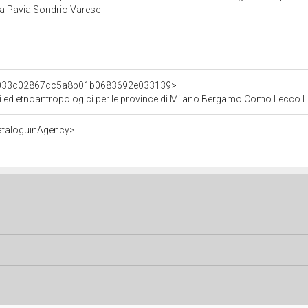
 Pavia Sondrio Varese
nt/033c02867cc5a8b01b0683692e033139>
stici ed etnoantropologici per le province di Milano Bergamo Como Lecc
ataloguinAgency>