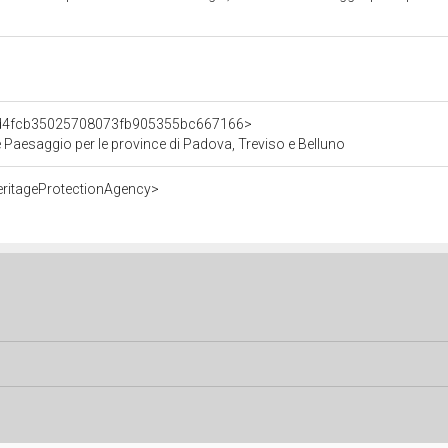
t/d4fcb35025708073fb905355bc667166>
e Paesaggio per le province di Padova, Treviso e Belluno
eritageProtectionAgency>