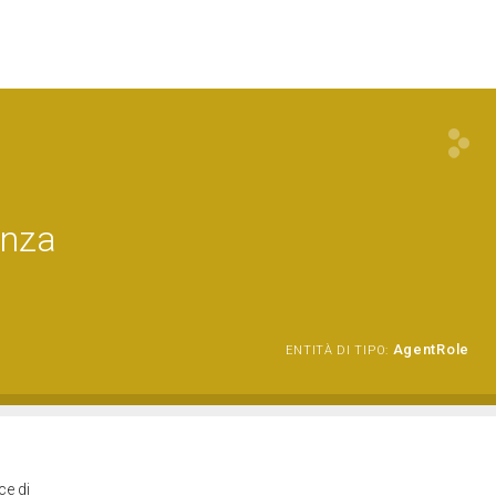
enza
AgentRole
ENTITÀ DI TIPO:
ce di