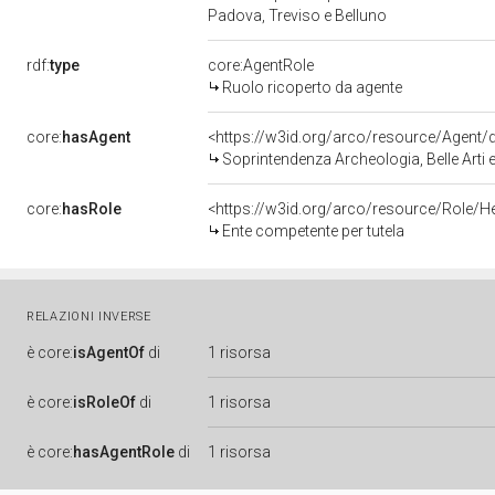
Padova, Treviso e Belluno
rdf:
type
core:AgentRole
Ruolo ricoperto da agente
core:
hasAgent
<https://w3id.org/arco/resource/Agen
Soprintendenza Archeologia, Belle Arti 
core:
hasRole
<https://w3id.org/arco/resource/Role/H
Ente competente per tutela
RELAZIONI INVERSE
è
core:
isAgentOf
di
1 risorsa
è
core:
isRoleOf
di
1 risorsa
è
core:
hasAgentRole
di
1 risorsa