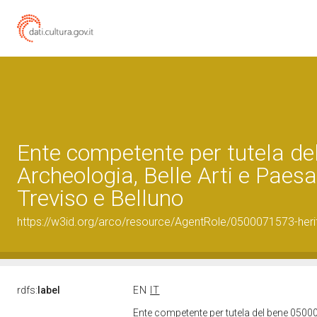
Ente competente per tutela d
Archeologia, Belle Arti e Paesa
Treviso e Belluno
https://w3id.org/arco/resource/AgentRole/0500071573-heri
rdfs:
label
EN
IT
Ente competente per tutela del bene 05000