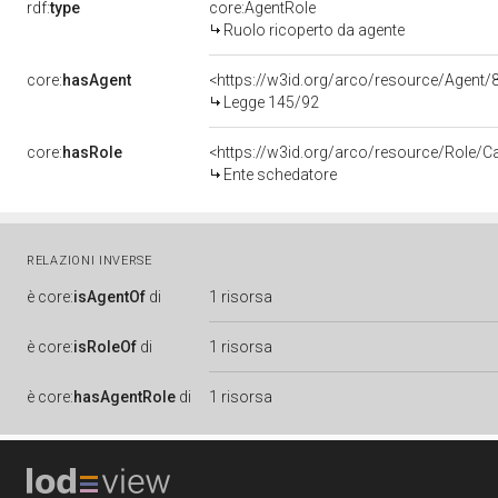
rdf:
type
core:AgentRole
Ruolo ricoperto da agente
core:
hasAgent
<https://w3id.org/arco/resource/Agen
Legge 145/92
core:
hasRole
<https://w3id.org/arco/resource/Role/C
Ente schedatore
RELAZIONI INVERSE
è
core:
isAgentOf
di
1 risorsa
è
core:
isRoleOf
di
1 risorsa
è
core:
hasAgentRole
di
1 risorsa