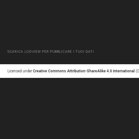
SCARICA LODVIEW PER PUBBLICARE I TUOI DATI
Licensed under
Creative Commons Attribution-ShareAlike 4.0 International
(C