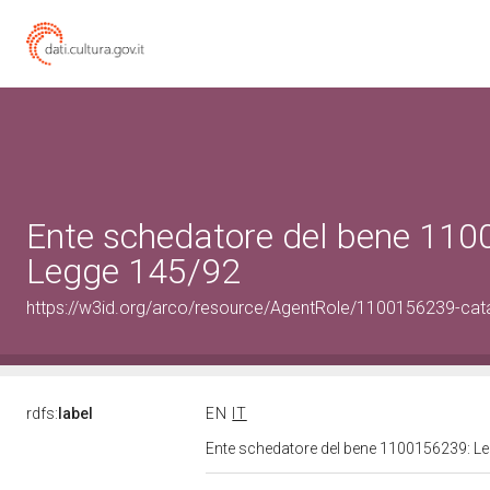
Ente schedatore del bene 11
Legge 145/92
https://w3id.org/arco/resource/AgentRole/1100156239-cat
rdfs:
label
EN
IT
Ente schedatore del bene 1100156239: L