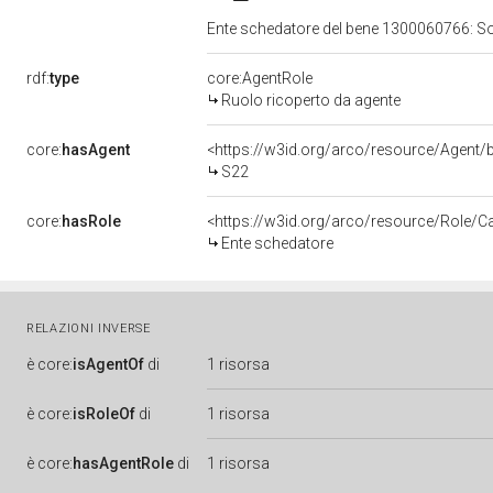
Ente schedatore del bene 1300060766: Sopri
rdf:
type
core:AgentRole
Ruolo ricoperto da agente
core:
hasAgent
<https://w3id.org/arco/resource/Agen
S22
core:
hasRole
<https://w3id.org/arco/resource/Role/C
Ente schedatore
RELAZIONI INVERSE
è
core:
isAgentOf
di
1 risorsa
è
core:
isRoleOf
di
1 risorsa
è
core:
hasAgentRole
di
1 risorsa