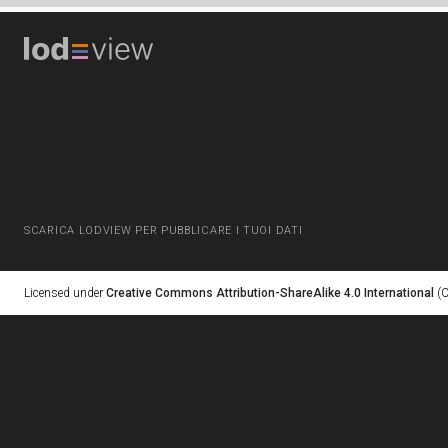
SCARICA LODVIEW PER PUBBLICARE I TUOI DATI
Licensed under
Creative Commons Attribution-ShareAlike 4.0 International
(C