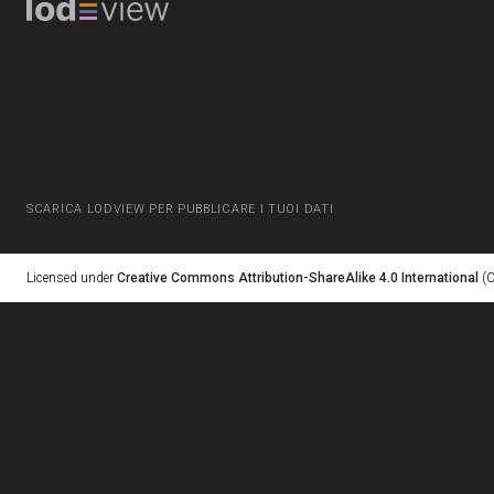
SCARICA LODVIEW PER PUBBLICARE I TUOI DATI
Licensed under
Creative Commons Attribution-ShareAlike 4.0 International
(C