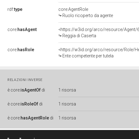
rdf:
type
core:AgentRole
Ruolo ricoperto da agente
core:
hasAgent
<https://w3id.org/arco/resource/Age
Reggia di Caserta
core:
hasRole
<https://w3id.org/arco/resource/Role/H
Ente competente per tutela
RELAZIONI INVERSE
è
core:
isAgentOf
di
1 risorsa
è
core:
isRoleOf
di
1 risorsa
è
core:
hasAgentRole
di
1 risorsa