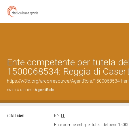
Ente competente per tutela de
1500068534: Reggia di Caser
https://w3id.org/arco/resource/AgentRole/1500068534-heri
AgentRole
ENTITÀ DI TIPO:
rdfs:
label
EN
IT
Ente competente per tutela del bene 1500