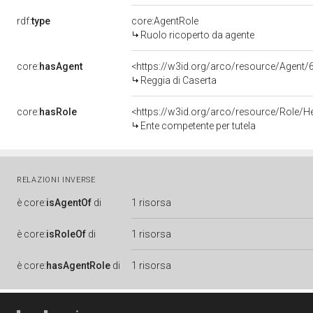
rdf:
type
core:AgentRole
Ruolo ricoperto da agente
core:
hasAgent
<https://w3id.org/arco/resource/Age
Reggia di Caserta
core:
hasRole
<https://w3id.org/arco/resource/Role/H
Ente competente per tutela
RELAZIONI INVERSE
è
core:
isAgentOf
di
1 risorsa
è
core:
isRoleOf
di
1 risorsa
è
core:
hasAgentRole
di
1 risorsa