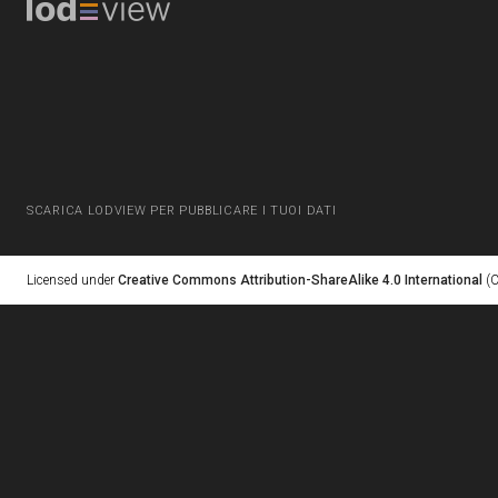
SCARICA LODVIEW PER PUBBLICARE I TUOI DATI
Licensed under
Creative Commons Attribution-ShareAlike 4.0 International
(C