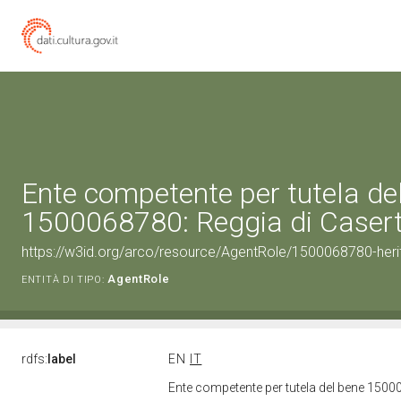
Ente competente per tutela de
1500068780: Reggia di Caser
https://w3id.org/arco/resource/AgentRole/1500068780-heri
AgentRole
ENTITÀ DI TIPO:
rdfs:
label
EN
IT
Ente competente per tutela del bene 1500