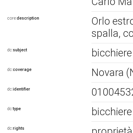
Carlo Ma
Orlo estr
core:
description
spalla, 
bicchier
dc:
subject
Novara 
dc:
coverage
0100453
dc:
identifier
bicchier
dc:
type
proprietà
dc:
rights