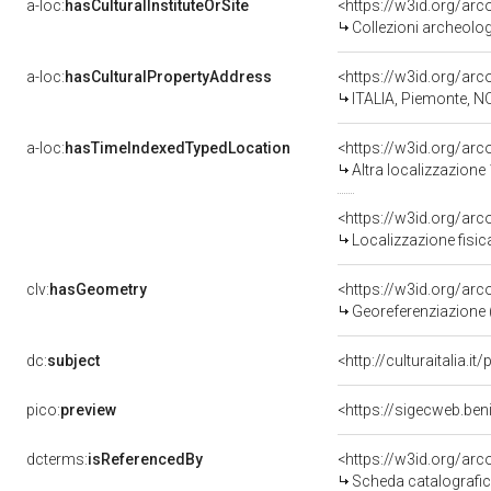
a-loc:
hasCulturalInstituteOrSite
<https://w3id.org/ar
Collezioni archeolo
a-loc:
hasCulturalPropertyAddress
<https://w3id.org/a
ITALIA, Piemonte, N
a-loc:
hasTimeIndexedTypedLocation
<https://w3id.org/ar
Altra localizzazione
<https://w3id.org/ar
Localizzazione fisic
clv:
hasGeometry
<https://w3id.org/ar
Georeferenziazione 
dc:
subject
<http://culturaitalia.
pico:
preview
<https://sigecweb.be
dcterms:
isReferencedBy
<https://w3id.org/a
Scheda catalografi