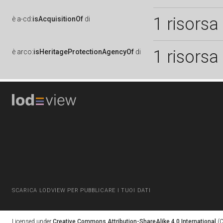
1 risorsa
è
a-cd:
isAcquisitionOf
di
1 risorsa
è
arco:
isHeritageProtectionAgencyOf
di
SCARICA LODVIEW PER PUBBLICARE I TUOI DATI
Licensed under
Creative Commons Attribution-ShareAlike 4.0 International
(C