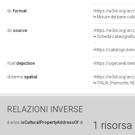
dc:
format
<https://w3id.org/ar
Misure del bene cul
dc:
source
<https://w3id.org/a
Scheda catalografi
<https://catalogo.ben
foaf:
depiction
<https://sigecweb.be
dcterms:
spatial
<https://w3id.org/a
ITALIA, Piemonte, N
RELAZIONI INVERSE
1 risorsa
è
a-loc:
isCulturalPropertyAddressOf
di