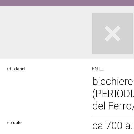
rdfs:
label
EN
IT
bicchiere
(PERIOD
del Ferro
ca 700 a
dc:
date