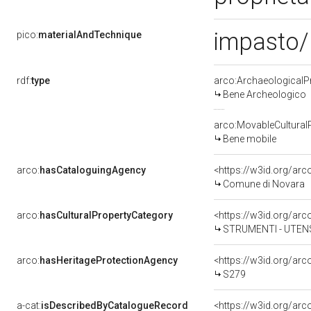
impasto/ 
pico:
materialAndTechnique
rdf:
type
arco:ArchaeologicalP
Bene Archeologico
arco:MovableCultural
Bene mobile
arco:
hasCataloguingAgency
<https://w3id.org/a
Comune di Novara
arco:
hasCulturalPropertyCategory
STRUMENTI - UTENS
arco:
hasHeritageProtectionAgency
<https://w3id.org/a
S279
a-cat:
isDescribedByCatalogueRecord
<https://w3id.org/a