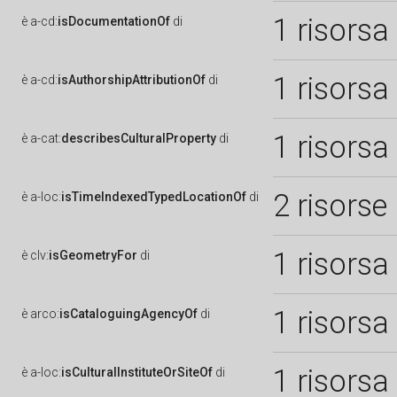
1 risorsa
è
a-cd:
isDocumentationOf
di
1 risorsa
è
a-cd:
isAuthorshipAttributionOf
di
1 risorsa
è
a-cat:
describesCulturalProperty
di
2 risorse
è
a-loc:
isTimeIndexedTypedLocationOf
di
1 risorsa
è
clv:
isGeometryFor
di
1 risorsa
è
arco:
isCataloguingAgencyOf
di
1 risorsa
è
a-loc:
isCulturalInstituteOrSiteOf
di