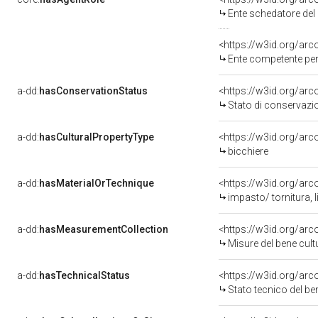
Ente schedatore de
<https://w3id.org/ar
Ente competente per tutela del be
a-dd:
hasConservationStatus
<https://w3id.org/ar
Stato di conservazi
a-dd:
hasCulturalPropertyType
<https://w3id.org/a
bicchiere
a-dd:
hasMaterialOrTechnique
<https://w3id.org/arc
impasto/ tornitura, 
a-dd:
hasMeasurementCollection
<https://w3id.org/ar
Misure del bene cul
a-dd:
hasTechnicalStatus
<https://w3id.org/ar
Stato tecnico del b