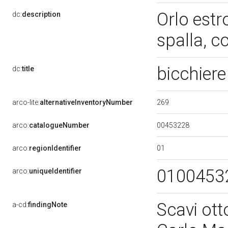
Orlo estr
dc:
description
spalla, 
bicchier
dc:
title
269
arco-lite:
alternativeInventoryNumber
00453228
arco:
catalogueNumber
01
arco:
regionIdentifier
0100453
arco:
uniqueIdentifier
Scavi ott
a-cd:
findingNote