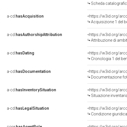
Scheda catalografi
a-cd:
hasAcquisition
<https://w3id.org/ar
Acquisizione 1 del 
a-cd:
hasAuthorshipAttribution
<https://w3id.org/arc
Attribuzione di ambi
a-cd:
hasDating
<https://w3id.org/ar
Cronologia 1 del b
a-cd:
hasDocumentation
Documentazione foto
a-cd:
hasInventorySituation
<https://w3id.org/ar
Situazione inventar
a-cd:
hasLegalSituation
Condizione giuridica
core:
hasAgentRole
<https://w3id.org/ar