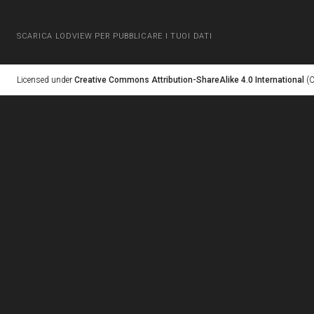
SCARICA LODVIEW PER PUBBLICARE I TUOI DATI
Licensed under
Creative Commons Attribution-ShareAlike 4.0 International
(C