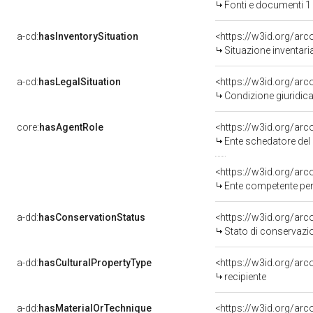
Fonti e documenti 1
a-cd:
hasInventorySituation
<https://w3id.org/ar
Situazione inventar
a-cd:
hasLegalSituation
<https://w3id.org/arc
Condizione giuridica
core:
hasAgentRole
<https://w3id.org/ar
Ente schedatore del
<https://w3id.org/ar
Ente competente per tutela d
a-dd:
hasConservationStatus
<https://w3id.org/ar
Stato di conservazi
a-dd:
hasCulturalPropertyType
<https://w3id.org/a
recipiente
a-dd:
hasMaterialOrTechnique
<https://w3id.org/arc