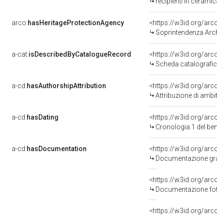
recipienti in cerami
arco:
hasHeritageProtectionAgency
<https://w3id.org/a
Soprintendenza Arche
a-cat:
isDescribedByCatalogueRecord
<https://w3id.org/a
Scheda catalografi
a-cd:
hasAuthorshipAttribution
<https://w3id.org/arc
Attribuzione di ambi
a-cd:
hasDating
<https://w3id.org/ar
Cronologia 1 del b
a-cd:
hasDocumentation
Documentazione graf
Documentazione foto
<https://w3id.org/a