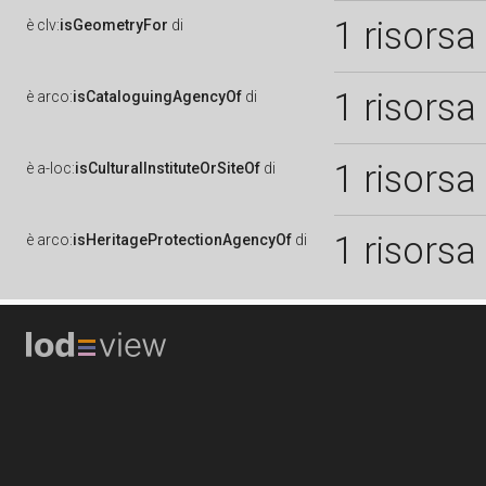
1 risorsa
è
clv:
isGeometryFor
di
1 risorsa
è
arco:
isCataloguingAgencyOf
di
1 risorsa
è
a-loc:
isCulturalInstituteOrSiteOf
di
1 risorsa
è
arco:
isHeritageProtectionAgencyOf
di