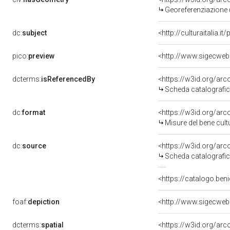
Georeferenziazione 
dc:
subject
<http://culturaitalia.
pico:
preview
<http://www.sigecweb
dcterms:
isReferencedBy
<https://w3id.org/a
Scheda catalografi
dc:
format
<https://w3id.org/ar
Misure del bene cul
dc:
source
<https://w3id.org/a
Scheda catalografi
<https://catalogo.ben
foaf:
depiction
<http://www.sigecweb
dcterms:
spatial
<https://w3id.org/a