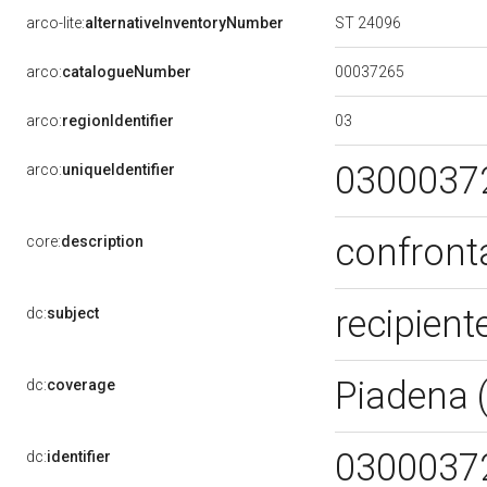
ST 24096
arco-lite:
alternativeInventoryNumber
00037265
arco:
catalogueNumber
03
arco:
regionIdentifier
0300037
arco:
uniqueIdentifier
confront
core:
description
recipient
dc:
subject
Piadena 
dc:
coverage
0300037
dc:
identifier