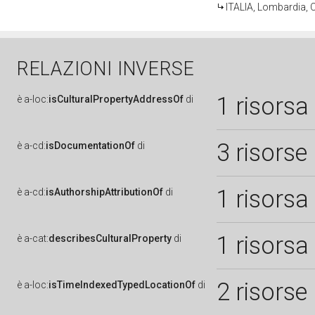
ITALIA, Lombardia, 
RELAZIONI INVERSE
1 risorsa
è
a-loc:
isCulturalPropertyAddressOf
di
3 risorse
è
a-cd:
isDocumentationOf
di
1 risorsa
è
a-cd:
isAuthorshipAttributionOf
di
1 risorsa
è
a-cat:
describesCulturalProperty
di
2 risorse
è
a-loc:
isTimeIndexedTypedLocationOf
di