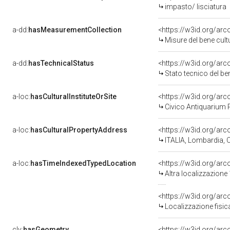
impasto/ lisciatura
a-dd:
hasMeasurementCollection
<https://w3id.org/ar
Misure del bene cul
a-dd:
hasTechnicalStatus
<https://w3id.org/ar
Stato tecnico del b
a-loc:
hasCulturalInstituteOrSite
<https://w3id.org/ar
Civico Antiquarium P
a-loc:
hasCulturalPropertyAddress
<https://w3id.org/a
ITALIA, Lombardia, 
a-loc:
hasTimeIndexedTypedLocation
<https://w3id.org/ar
Altra localizzazione
<https://w3id.org/ar
Localizzazione fisic
clv:
hasGeometry
<https://w3id.org/ar