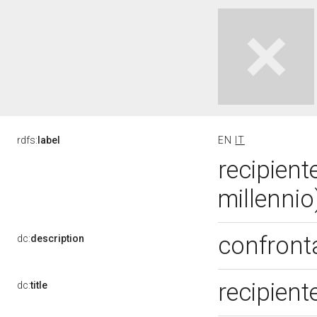
rdfs:
label
EN
IT
recipiente
millenni
confront
dc:
description
recipient
dc:
title