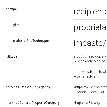
recipient
dc:
type
propriet
dc:
rights
impasto/ 
pico:
materialAndTechnique
rdf:
type
arco:ArchaeologicalP
Bene Archeologico
arco:MovableCultural
Bene mobile
arco:
hasCataloguingAgency
<https://w3id.org/a
Soprintendenza Arc
arco:
hasCulturalPropertyCategory