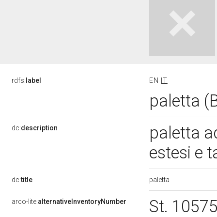
rdfs:
label
EN
IT
paletta 
paletta a
dc:
description
estesi e 
paletta
dc:
title
St. 1057
arco-lite:
alternativeInventoryNumber