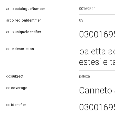
00169520
arco:
catalogueNumber
03
arco:
regionIdentifier
0300169
arco:
uniqueIdentifier
paletta a
core:
description
estesi e 
paletta
dc:
subject
Canneto 
dc:
coverage
0300169
dc:
identifier