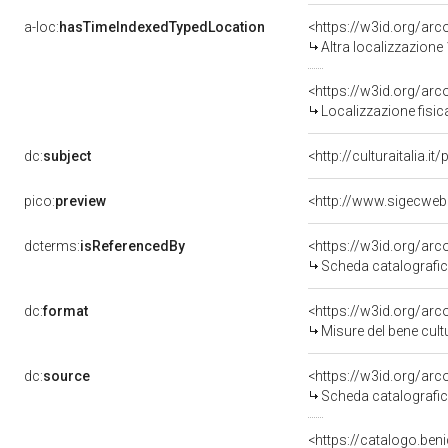
a-loc:
hasTimeIndexedTypedLocation
<https://w3id.org/ar
Altra localizzazione
<https://w3id.org/ar
Localizzazione fisic
dc:
subject
<http://culturaitalia.
pico:
preview
dcterms:
isReferencedBy
<https://w3id.org/a
Scheda catalografi
dc:
format
<https://w3id.org/ar
Misure del bene cul
dc:
source
<https://w3id.org/a
Scheda catalografi
<https://catalogo.ben