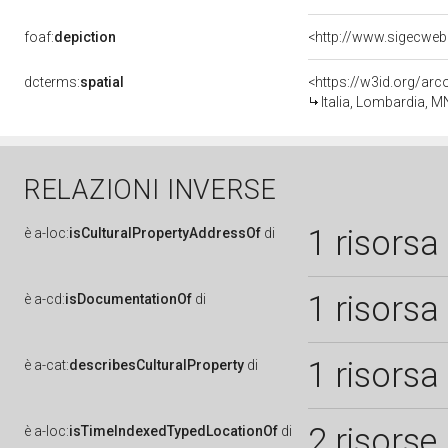
foaf:
depiction
dcterms:
spatial
<https://w3id.org/a
Italia, Lombardia, M
RELAZIONI INVERSE
1 risorsa
è
a-loc:
isCulturalPropertyAddressOf
di
1 risorsa
è
a-cd:
isDocumentationOf
di
1 risorsa
è
a-cat:
describesCulturalProperty
di
2 risorse
è
a-loc:
isTimeIndexedTypedLocationOf
di