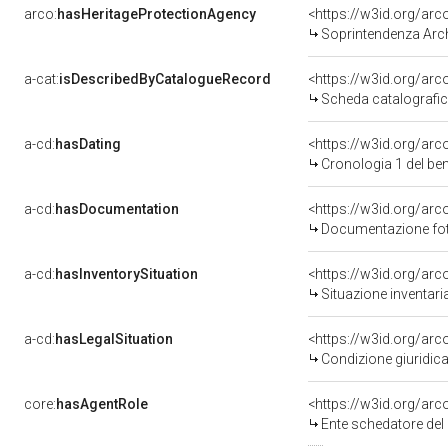
arco:
hasHeritageProtectionAgency
<https://w3id.org/a
Soprintendenza Arche
a-cat:
isDescribedByCatalogueRecord
<https://w3id.org/a
Scheda catalografi
a-cd:
hasDating
<https://w3id.org/ar
Cronologia 1 del b
a-cd:
hasDocumentation
Documentazione foto
a-cd:
hasInventorySituation
<https://w3id.org/ar
Situazione inventar
a-cd:
hasLegalSituation
<https://w3id.org/arc
Condizione giuridica
core:
hasAgentRole
<https://w3id.org/ar
Ente schedatore del