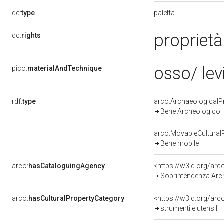
paletta
dc:
type
propriet
dc:
rights
osso/ le
pico:
materialAndTechnique
rdf:
type
arco:ArchaeologicalP
Bene Archeologico
arco:MovableCultural
Bene mobile
arco:
hasCataloguingAgency
<https://w3id.org/a
Soprintendenza Arc
arco:
hasCulturalPropertyCategory
<https://w3id.org/arc
strumenti e utensili