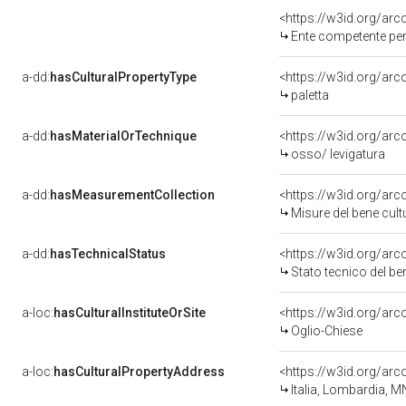
<https://w3id.org/ar
Ente competente per tutela d
a-dd:
hasCulturalPropertyType
<https://w3id.org/ar
paletta
a-dd:
hasMaterialOrTechnique
<https://w3id.org/arc
osso/ levigatura
a-dd:
hasMeasurementCollection
<https://w3id.org/ar
Misure del bene cul
a-dd:
hasTechnicalStatus
<https://w3id.org/ar
Stato tecnico del b
a-loc:
hasCulturalInstituteOrSite
<https://w3id.org/ar
Oglio-Chiese
a-loc:
hasCulturalPropertyAddress
<https://w3id.org/a
Italia, Lombardia, M