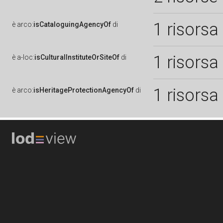
1 risorsa
è
arco:
isCataloguingAgencyOf
di
1 risorsa
è
a-loc:
isCulturalInstituteOrSiteOf
di
1 risorsa
è
arco:
isHeritageProtectionAgencyOf
di