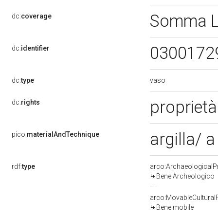
Somma L
dc:
coverage
0300172
dc:
identifier
vaso
dc:
type
proprietà
dc:
rights
argilla/ 
pico:
materialAndTechnique
rdf:
type
arco:ArchaeologicalP
Bene Archeologico
arco:MovableCultural
Bene mobile