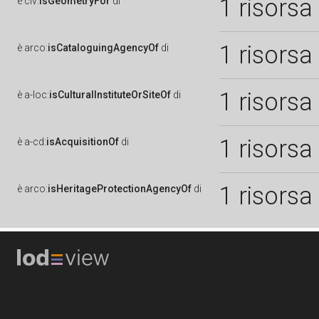
1 risorsa
è
clv:
isGeometryFor
di
1 risorsa
è
arco:
isCataloguingAgencyOf
di
1 risorsa
è
a-loc:
isCulturalInstituteOrSiteOf
di
1 risorsa
è
a-cd:
isAcquisitionOf
di
1 risorsa
è
arco:
isHeritageProtectionAgencyOf
di