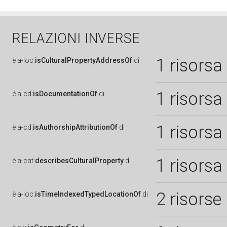
RELAZIONI INVERSE
1 risorsa
è
a-loc:
isCulturalPropertyAddressOf
di
1 risorsa
è
a-cd:
isDocumentationOf
di
1 risorsa
è
a-cd:
isAuthorshipAttributionOf
di
1 risorsa
è
a-cat:
describesCulturalProperty
di
2 risorse
è
a-loc:
isTimeIndexedTypedLocationOf
di