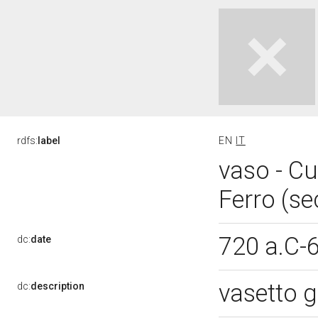
rdfs:
label
EN
IT
vaso - Cu
Ferro (sec
720 a.C-
dc:
date
vasetto 
dc:
description