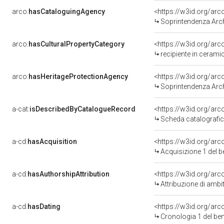
arco:
hasCataloguingAgency
<https://w3id.org/a
Soprintendenza Arc
arco:
hasCulturalPropertyCategory
<https://w3id.org/arc
recipiente in cerami
arco:
hasHeritageProtectionAgency
<https://w3id.org/a
Soprintendenza Arch
a-cat:
isDescribedByCatalogueRecord
<https://w3id.org/a
Scheda catalografi
a-cd:
hasAcquisition
<https://w3id.org/ar
Acquisizione 1 del 
a-cd:
hasAuthorshipAttribution
<https://w3id.org/arc
Attribuzione di ambi
a-cd:
hasDating
<https://w3id.org/ar
Cronologia 1 del b