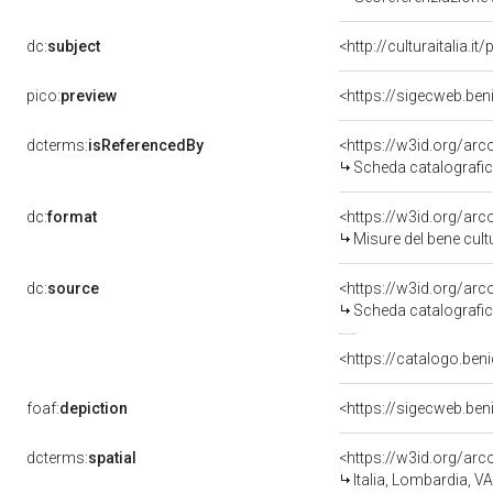
dc:
subject
<http://culturaitalia.
pico:
preview
dcterms:
isReferencedBy
<https://w3id.org/a
Scheda catalografi
dc:
format
<https://w3id.org/ar
Misure del bene cul
dc:
source
<https://w3id.org/a
Scheda catalografi
<https://catalogo.ben
foaf:
depiction
dcterms:
spatial
<https://w3id.org/a
Italia, Lombardia,