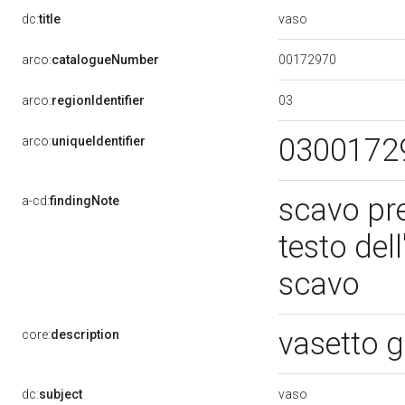
vaso
dc:
title
00172970
arco:
catalogueNumber
03
arco:
regionIdentifier
0300172
arco:
uniqueIdentifier
scavo pre
a-cd:
findingNote
testo del
scavo
vasetto 
core:
description
vaso
dc:
subject