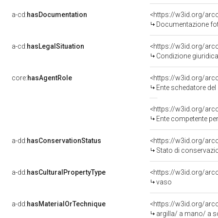
a-cd:
hasDocumentation
Documentazione foto
a-cd:
hasLegalSituation
Condizione giuridica
core:
hasAgentRole
<https://w3id.org/ar
Ente schedatore del
<https://w3id.org/ar
Ente competente per tutela de
a-dd:
hasConservationStatus
<https://w3id.org/ar
Stato di conservazi
a-dd:
hasCulturalPropertyType
<https://w3id.org/a
vaso
a-dd:
hasMaterialOrTechnique
<https://w3id.org/arc
argilla/ a mano/ a s