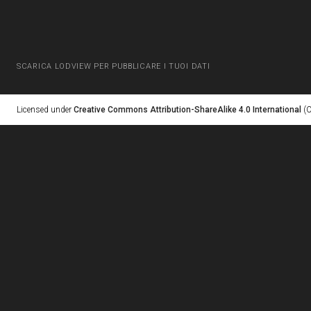
SCARICA LODVIEW PER PUBBLICARE I TUOI DATI
Licensed under
Creative Commons Attribution-ShareAlike 4.0 International
(C