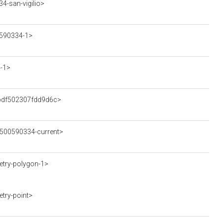
4-san-vigilio>
0590334-1>
4-1>
5bdf502307fdd9d6c>
0500590334-current>
try-polygon-1>
try-point>