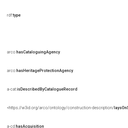
rdf:
type
arco:
hasCataloguingAgency
arco:
hasHeritageProtectionAgency
a-cat:
isDescribedByCatalogueRecord
<https://w3id.org/arco/ontology/construction-description/
laysOn
a-cd:
hasAcquisition