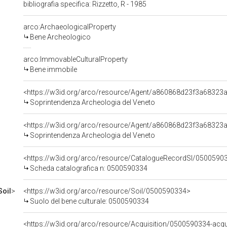
bibliografia specifica: Rizzetto, R - 1985
arco:ArchaeologicalProperty
Bene Archeologico
arco:ImmovableCulturalProperty
Bene immobile
<https://w3id.org/arco/resource/Agent/a860868d23f3a68323
Soprintendenza Archeologia del Veneto
<https://w3id.org/arco/resource/Agent/a860868d23f3a68323
Soprintendenza Archeologia del Veneto
<https://w3id.org/arco/resource/CatalogueRecordSI/0500590
Scheda catalografica n: 0500590334
Soil
>
<https://w3id.org/arco/resource/Soil/0500590334>
Suolo del bene culturale: 0500590334
<https://w3id.org/arco/resource/Acquisition/0500590334-acqu