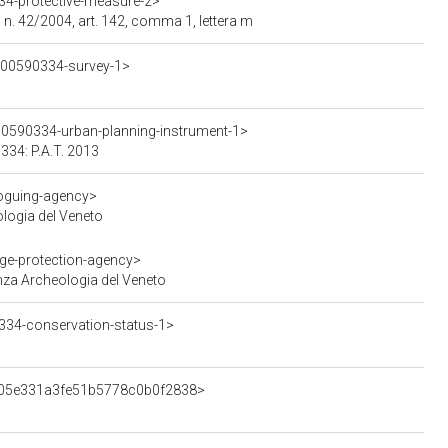
34-protective-measure-2>
 n. 42/2004, art. 142, comma 1, lettera m
0500590334-survey-1>
00590334-urban-planning-instrument-1>
0334: P.A.T. 2013
oguing-agency>
logia del Veneto
ge-protection-agency>
nza Archeologia del Veneto
334-conservation-status-1>
d5505e331a3fe51b5778c0b0f2838>