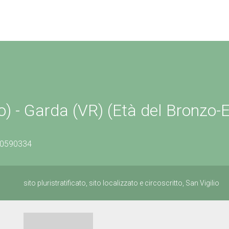
ato) - Garda (VR) (Età del Bronzo-
500590334
sito pluristratificato, sito localizzato e circoscritto, San Vigilio