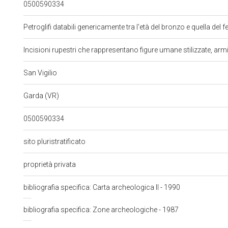
0500590334
Petroglifi databili genericamente tra l'età del bronzo e quella del f
Incisioni rupestri che rappresentano figure umane stilizzate, arm
San Vigilio
Garda (VR)
0500590334
sito pluristratificato
proprietà privata
bibliografia specifica: Carta archeologica II - 1990
bibliografia specifica: Zone archeologiche - 1987