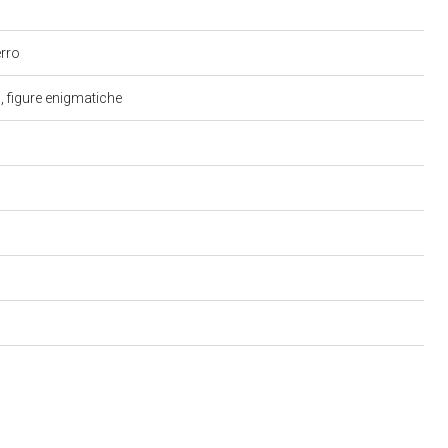
erro
i, figure enigmatiche