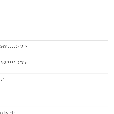
a2e3f6563d7f31>
a2e3f6563d7f31>
334>
isition-1>