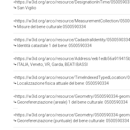
<https://w3id.org/arco/resource/DesignationInTime/050059033
San Vigilio
<https://w3id.org/arco/resource/MeasurementCollection/050
Misure del bene culturale 0500590334
<https://w3id.org/arco/resource/CadastralIdentity/050059033
Identità catastale 1 del bene: 0500590334
<https://w3id.org/arco/resource/Address/eeb1edb56a91941
ITALIA, Veneto, VR, Garda, BEATI BASSI
<https://w3id.org/arco/resource/TimeIndexedTypedLocation/
Localizzazione fisica attuale del bene: 0500590334
<https://w3id.org/arco/resource/Geometry/0500590334-geome
Georeferenziazione (areale) 1 del bene culturale: 0500590334
<https://w3id.org/arco/resource/Geometry/0500590334-geome
Georeferenziazione (puntuale) del bene culturale: 0500590334