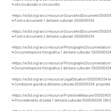
sito localizzato e circoscritto
<https://w3id.org/arco/resource/SourceAndDocument/05005
Fonti e documenti 1 del bene culturale: 0500590334
<https://w3id.org/arco/resource/SourceAndDocument/05005
Fonti e documenti 2 del bene culturale: 0500590334
<https://w3id.org/arco/resource/PhotographicDocumentatio
Documentazione fotografica 1 del bene culturale: 050059033
<https://w3id.org/arco/resource/PhotographicDocumentatio
Documentazione fotografica 2 del bene culturale: 050059033
<https://w3id.org/arco/resource/LegalSituation/0500590334-lega
Condizione giuridica del bene culturale 0500590334: proprietà 
<https://w3id.org/arco/resource/ProtectiveMeasure/05005903
Provvedimento di tutela 1 del bene culturale 0500590334: DM 