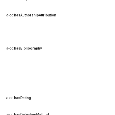
a-cd:
hasAuthorshipAttribution
a-cd:
hasBibliography
a-cd:
hasDating
a-cd:
hasDetectionMethod