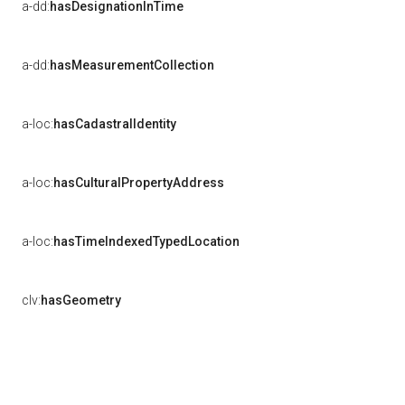
a-dd:
hasDesignationInTime
a-dd:
hasMeasurementCollection
a-loc:
hasCadastralIdentity
a-loc:
hasCulturalPropertyAddress
a-loc:
hasTimeIndexedTypedLocation
clv:
hasGeometry