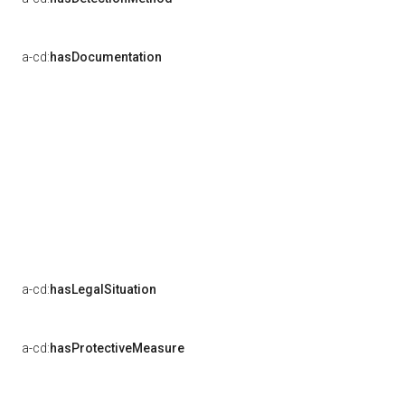
a-cd:
hasDocumentation
a-cd:
hasLegalSituation
a-cd:
hasProtectiveMeasure