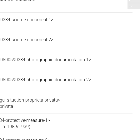
90334-source-document-1>
90334-source-document-2>
n/0500590334-photographic-documentation-1>
4
n/0500590334-photographic-documentation-2>
4
l-situation-proprieta-privata>
privata
34-protective-measure-1>
(L.n. 1089/1939)