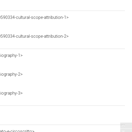
590334-cultural-scope-attribution-1>
590334-cultural-scope-attribution-2>
liography-1>
liography-2>
liography-3>
ato-e-circoscritto>