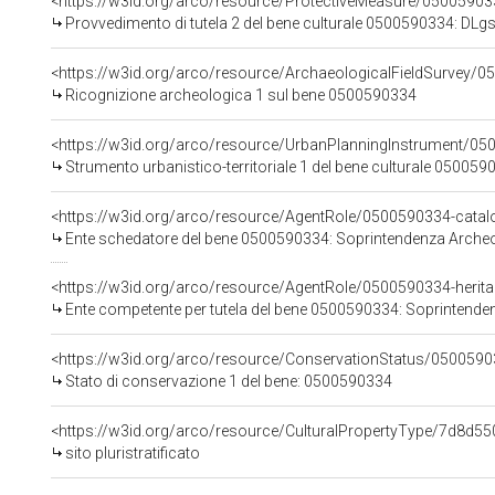
<https://w3id.org/arco/resource/ProtectiveMeasure/05005903
Provvedimento di tutela 2 del bene culturale 0500590334: DLgs
<https://w3id.org/arco/resource/ArchaeologicalFieldSurvey/
Ricognizione archeologica 1 sul bene 0500590334
<https://w3id.org/arco/resource/UrbanPlanningInstrument/05
Strumento urbanistico-territoriale 1 del bene culturale 050059
<https://w3id.org/arco/resource/AgentRole/0500590334-catal
Ente schedatore del bene 0500590334: Soprintendenza Archeo
<https://w3id.org/arco/resource/AgentRole/0500590334-herita
Ente competente per tutela del bene 0500590334: Soprintende
<https://w3id.org/arco/resource/ConservationStatus/0500590
Stato di conservazione 1 del bene: 0500590334
<https://w3id.org/arco/resource/CulturalPropertyType/7d8
sito pluristratificato