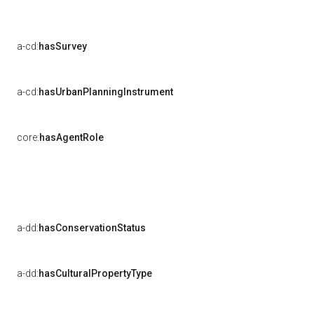
a-cd:
hasSurvey
a-cd:
hasUrbanPlanningInstrument
core:
hasAgentRole
a-dd:
hasConservationStatus
a-dd:
hasCulturalPropertyType