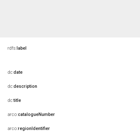
rdfs:
label
dc:
date
dc:
description
dc:
title
arco:
catalogueNumber
arco:
regionIdentifier