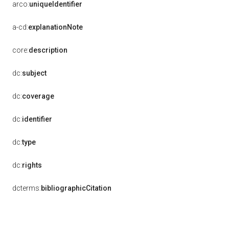
arco:
uniqueIdentifier
a-cd:
explanationNote
core:
description
dc:
subject
dc:
coverage
dc:
identifier
dc:
type
dc:
rights
dcterms:
bibliographicCitation