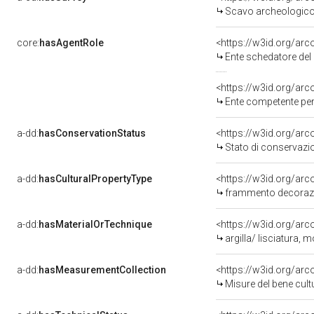
Scavo archeologico
core:
hasAgentRole
<https://w3id.org/ar
Ente schedatore del ben
<https://w3id.org/ar
Ente competente per tutel
a-dd:
hasConservationStatus
<https://w3id.org/ar
Stato di conservazi
a-dd:
hasCulturalPropertyType
<https://w3id.org/a
frammento decorazi
a-dd:
hasMaterialOrTechnique
<https://w3id.org/arc
argilla/ lisciatura, 
a-dd:
hasMeasurementCollection
<https://w3id.org/ar
Misure del bene cul