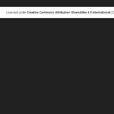
Licensed under
Creative Commons Attribution-ShareAlike 4.0 International
(C