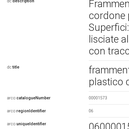
Framment
dc:
description
cordone p
Superfici
lisciate 
con tracc
framment
dc:
title
plastico 
00001573
arco:
catalogueNumber
06
arco:
regionIdentifier
0600001
arco:
uniqueIdentifier