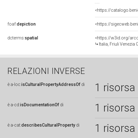
<https://catalogo.ben
foaf:
depiction
<https://sigecweb.ben
dcterms:
spatial
<https://w3id.org/a
Italia, Friuli Venezia
RELAZIONI INVERSE
1 risorsa
è
a-loc:
isCulturalPropertyAddressOf
di
1 risorsa
è
a-cd:
isDocumentationOf
di
1 risorsa
è
a-cat:
describesCulturalProperty
di