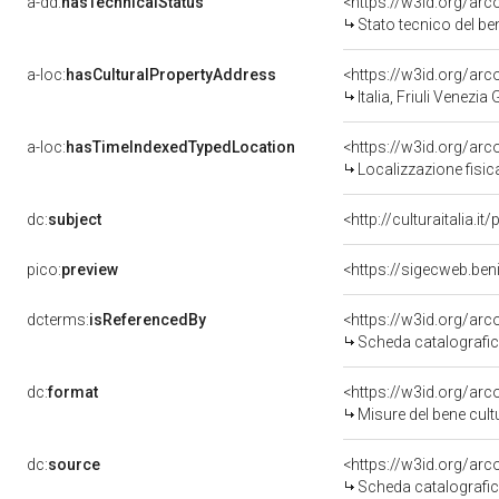
a-dd:
hasTechnicalStatus
<https://w3id.org/ar
Stato tecnico del b
a-loc:
hasCulturalPropertyAddress
<https://w3id.org/a
Italia, Friuli Venezia
a-loc:
hasTimeIndexedTypedLocation
<https://w3id.org/ar
Localizzazione fisic
dc:
subject
<http://culturaitalia.
pico:
preview
<https://sigecweb.ben
dcterms:
isReferencedBy
<https://w3id.org/a
Scheda catalografi
dc:
format
<https://w3id.org/ar
Misure del bene cul
dc:
source
<https://w3id.org/a
Scheda catalografi