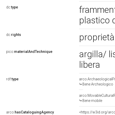
framment
dc:
type
plastico 
propriet
dc:
rights
argilla/ 
pico:
materialAndTechnique
libera
rdf:
type
arco:ArchaeologicalP
Bene Archeologico
arco:MovableCultural
Bene mobile
arco:
hasCataloguingAgency
<https://w3id.org/a