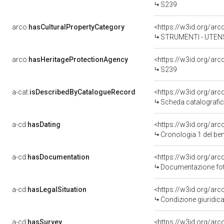
S239
arco:
hasCulturalPropertyCategory
STRUMENTI - UTENSI
arco:
hasHeritageProtectionAgency
<https://w3id.org/a
S239
a-cat:
isDescribedByCatalogueRecord
<https://w3id.org/a
Scheda catalografi
a-cd:
hasDating
<https://w3id.org/ar
Cronologia 1 del b
a-cd:
hasDocumentation
Documentazione foto
a-cd:
hasLegalSituation
<https://w3id.org/arc
Condizione giuridica
a-cd:
hasSurvey
<https://w3id.org/ar