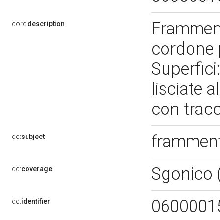
Framment
core:
description
cordone p
Superfici
lisciate 
con tracc
frammen
dc:
subject
Sgonico 
dc:
coverage
0600001
dc:
identifier