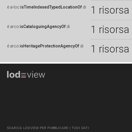
1 risorsa
è
a-loc:
isTimeIndexedTypedLocationOf
di
1 risorsa
è
arco:
isCataloguingAgencyOf
di
1 risorsa
è
arco:
isHeritageProtectionAgencyOf
di
SCARICA LODVIEW PER PUBBLICARE I TUOI DATI