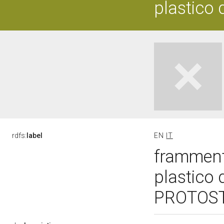
plastico 
rdfs:
label
EN
IT
framment
plastico
PROTOSTO