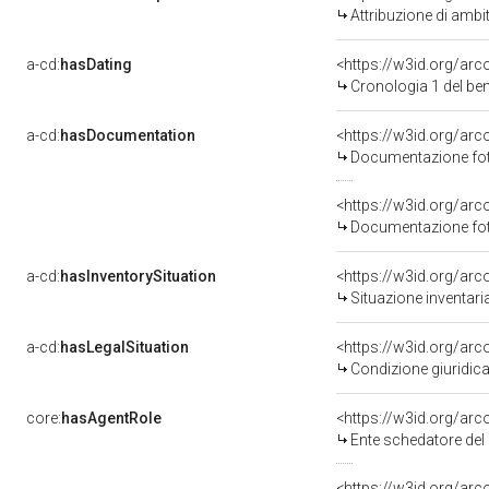
Attribuzione di ambi
a-cd:
hasDating
<https://w3id.org/ar
Cronologia 1 del b
a-cd:
hasDocumentation
Documentazione foto
Documentazione foto
a-cd:
hasInventorySituation
<https://w3id.org/ar
Situazione inventar
a-cd:
hasLegalSituation
<https://w3id.org/arc
Condizione giuridica
core:
hasAgentRole
<https://w3id.org/ar
Ente schedatore del
<https://w3id.org/ar