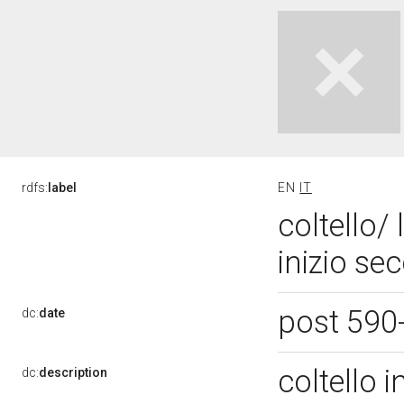
rdfs:
label
EN
IT
coltello/
inizio sec
post 590
dc:
date
coltello 
dc:
description