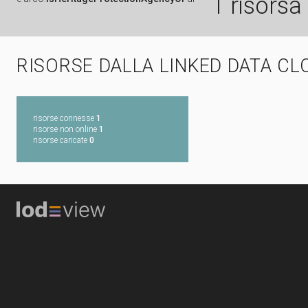
1 risorsa
RISORSE DALLA LINKED DATA CL
risorse connesse
1
risorse non online
1
risorse caricate
0