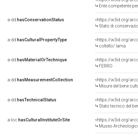
Ente competente per 
a-dd:
hasConservationStatus
<https://w3id.org/ar
Stato di conservazi
a-dd:
hasCulturalPropertyType
<https://w3id.org/a
coltello/ lama
a-dd:
hasMaterialOrTechnique
<https://w3id.org/arc
FERRO
a-dd:
hasMeasurementCollection
<https://w3id.org/ar
Misure del bene cul
a-dd:
hasTechnicalStatus
<https://w3id.org/ar
Stato tecnico del b
a-loc:
hasCulturalInstituteOrSite
<https://w3id.org/ar
Museo Archeologic