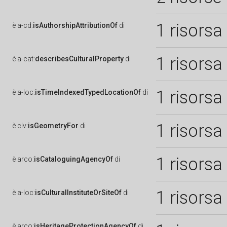
1 risorsa
è
a-cd:
isAuthorshipAttributionOf
di
1 risorsa
è
a-cat:
describesCulturalProperty
di
1 risorsa
è
a-loc:
isTimeIndexedTypedLocationOf
di
1 risorsa
è
clv:
isGeometryFor
di
1 risorsa
è
arco:
isCataloguingAgencyOf
di
1 risorsa
è
a-loc:
isCulturalInstituteOrSiteOf
di
è
arco:
isHeritageProtectionAgencyOf
di