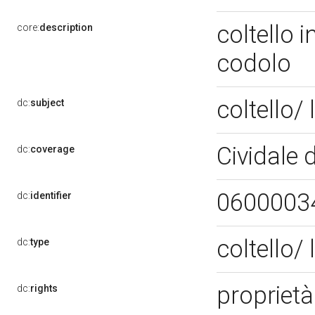
coltello 
core:
description
codolo
coltello/
dc:
subject
Cividale d
dc:
coverage
0600003
dc:
identifier
coltello/
dc:
type
propriet
dc:
rights