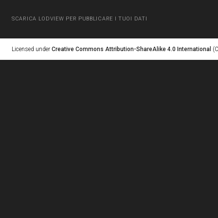
SCARICA LODVIEW PER PUBBLICARE I TUOI DATI
Licensed under
Creative Commons Attribution-ShareAlike 4.0 International
(C