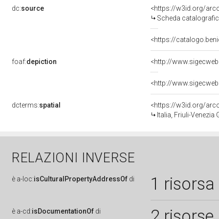
dc:
source
<https://w3id.org/a
Scheda catalografi
<https://catalogo.ben
foaf:
depiction
dcterms:
spatial
<https://w3id.org/a
Italia, Friuli-Venezia 
RELAZIONI INVERSE
1 risorsa
è
a-loc:
isCulturalPropertyAddressOf
di
2 risorse
è
a-cd:
isDocumentationOf
di