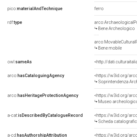
ferro
pico:
materialAndTechnique
rdf:
type
arco:ArchaeologicalP
Bene Archeologico
arco:MovableCultural
Bene mobile
owl:
sameAs
<http://dati.culturaita
arco:
hasCataloguingAgency
<https://w3id.org/a
Soprintendenza Arche
arco:
hasHeritageProtectionAgency
<https://w3id.org/a
Museo archeologico n
a-cat:
isDescribedByCatalogueRecord
<https://w3id.org/a
Scheda catalografi
a-cd:
hasAuthorshipAttribution
<https://w3id.org/arc