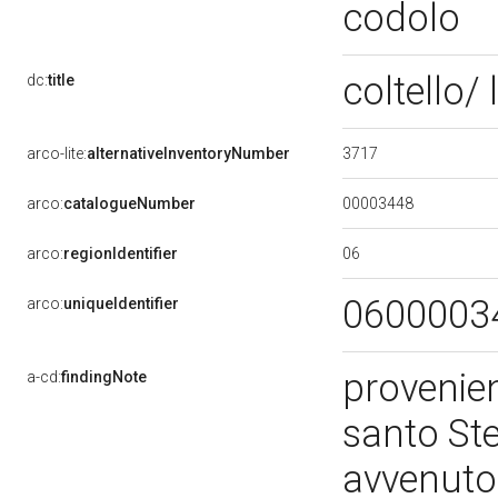
codolo
coltello/
dc:
title
3717
arco-lite:
alternativeInventoryNumber
00003448
arco:
catalogueNumber
06
arco:
regionIdentifier
0600003
arco:
uniqueIdentifier
provenien
a-cd:
findingNote
santo St
avvenuto