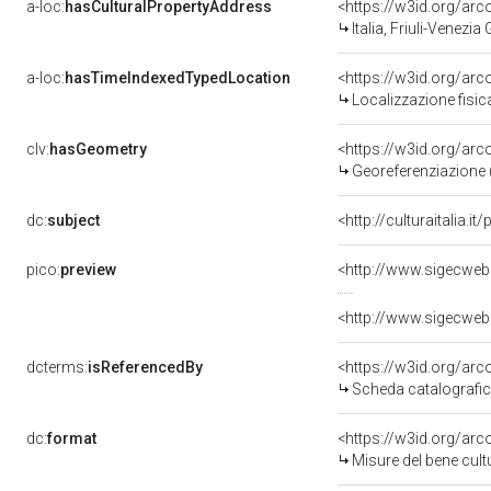
a-loc:
hasCulturalPropertyAddress
<https://w3id.org/a
Italia, Friuli-Venezia 
a-loc:
hasTimeIndexedTypedLocation
<https://w3id.org/ar
Localizzazione fisic
clv:
hasGeometry
<https://w3id.org/ar
Georeferenziazione 
dc:
subject
<http://culturaitalia.
pico:
preview
dcterms:
isReferencedBy
<https://w3id.org/a
Scheda catalografi
dc:
format
<https://w3id.org/ar
Misure del bene cul