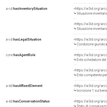
a-cd:
hasInventorySituation
<https://w3id.org/ar
Situazione inventar
<https://w3id.org/ar
Situazione inventar
a-cd:
hasLegalSituation
<https://w3id.org/arc
Condizione giuridica
core:
hasAgentRole
<https://w3id.org/ar
Ente schedatore de
<https://w3id.org/ar
Ente competente per
a-dd:
hasAffixedElement
<https://w3id.org/arc
Iscrizione 1 sul be
a-dd:
hasConservationStatus
<https://w3id.org/ar
Stato di conservazi