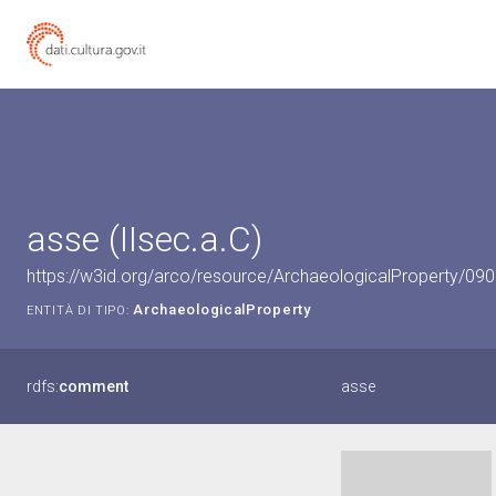
asse (IIsec.a.C)
https://w3id.org/arco/resource/ArchaeologicalProperty/0
ArchaeologicalProperty
ENTITÀ DI TIPO:
rdfs:
comment
asse