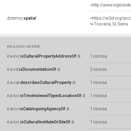
<http://www.sigecweb
dcterms:
spatial
<https://w3id.org/a
Toscana, SI, Siena
RELAZIONI INVERSE
è
a-loc:
isCulturalPropertyAddressOf
di
1 risorsa
è
a-cd:
isDocumentationOf
di
2 risorse
è
a-cat:
describesCulturalProperty
di
1 risorsa
è
a-loc:
isTimeIndexedTypedLocationOf
di
1 risorsa
è
arco:
isCataloguingAgencyOf
di
1 risorsa
è
a-loc:
isCulturalInstituteOrSiteOf
di
1 risorsa