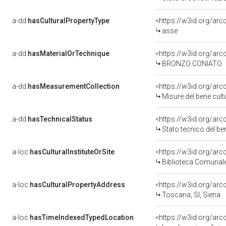
a-dd:
hasCulturalPropertyType
<https://w3id.org/ar
asse
a-dd:
hasMaterialOrTechnique
<https://w3id.org/ar
BRONZO CONIATO
a-dd:
hasMeasurementCollection
<https://w3id.org/ar
Misure del bene cul
a-dd:
hasTechnicalStatus
<https://w3id.org/ar
Stato tecnico del b
a-loc:
hasCulturalInstituteOrSite
<https://w3id.org/ar
Biblioteca Comunale
a-loc:
hasCulturalPropertyAddress
<https://w3id.org/a
Toscana, SI, Siena
a-loc:
hasTimeIndexedTypedLocation
<https://w3id.org/ar