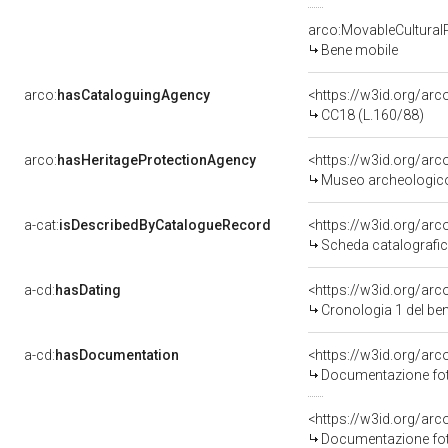
arco:MovableCultural
Bene mobile
arco:
hasCataloguingAgency
<https://w3id.org/a
CC18 (L.160/88)
arco:
hasHeritageProtectionAgency
<https://w3id.org/a
Museo archeologico
a-cat:
isDescribedByCatalogueRecord
<https://w3id.org/a
Scheda catalografi
a-cd:
hasDating
<https://w3id.org/ar
Cronologia 1 del b
a-cd:
hasDocumentation
Documentazione foto
Documentazione foto