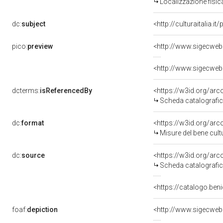
Localizzazione fisic
dc:
subject
<http://culturaitalia.
pico:
preview
<http://www.sigecweb
<http://www.sigecweb
dcterms:
isReferencedBy
<https://w3id.org/a
Scheda catalografi
dc:
format
<https://w3id.org/ar
Misure del bene cul
dc:
source
<https://w3id.org/a
Scheda catalografi
<https://catalogo.ben
foaf:
depiction
<http://www.sigecweb