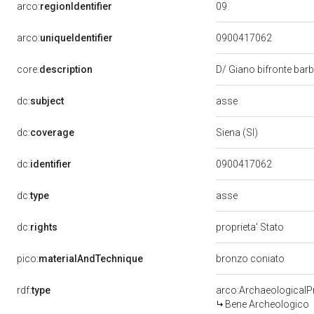
09
arco:
regionIdentifier
arco:
uniqueIdentifier
0900417062
core:
description
D/ Giano bifronte barb
asse
dc:
subject
dc:
coverage
Siena (SI)
dc:
identifier
0900417062
asse
dc:
type
dc:
rights
proprieta' Stato
pico:
materialAndTechnique
bronzo coniato
rdf:
type
arco:ArchaeologicalP
Bene Archeologico