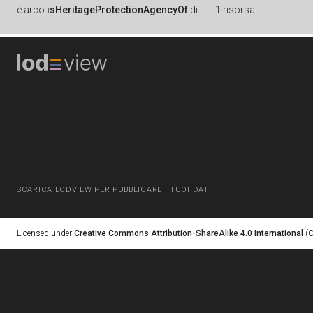
è
arco:
isHeritageProtectionAgencyOf
di
1 risorsa
SCARICA LODVIEW PER PUBBLICARE I TUOI DATI
Licensed under
Creative Commons Attribution-ShareAlike 4.0 International
(C