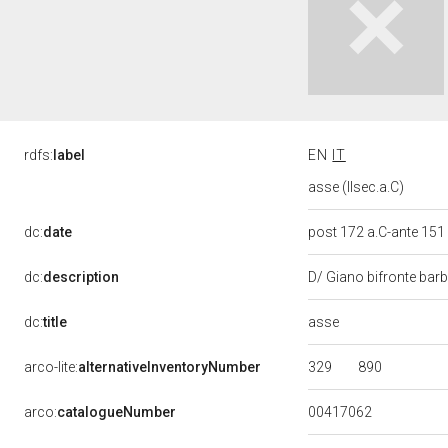
rdfs:
label
EN
IT
asse (IIsec.a.C)
dc:
date
post 172 a.C-ante 151
dc:
description
D/ Giano bifronte barb
asse
dc:
title
329
890
arco-lite:
alternativeInventoryNumber
00417062
arco:
catalogueNumber